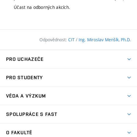
Účast na odborných akcích.
Odpovědnost:
CIT
/
Ing. Miroslav Menšík, Ph.D.
PRO UCHAZEČE
Pojďte na FAST
PRO STUDENTY
Nabídka programů
Časový plán studia
Přijímačky
VĚDA A VÝZKUM
Studijní programy
Zápisy
Úspěchy
Předměty
SPOLUPRÁCE S FAST
(externí
Ambasadoři pro prváky
Licence a patenty
odkaz)
FAQ
Studium MSc.
Firemní spolupráce
Centra výzkumu
O FAKULTĚ
(externí
Příručka prváka
Přípravné kurzy