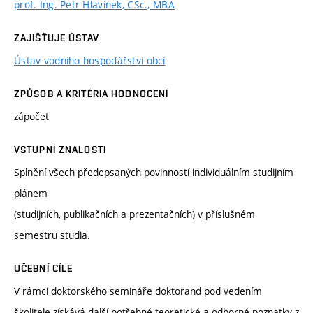
prof. Ing. Petr Hlavínek, CSc., MBA
ZAJIŠŤUJE ÚSTAV
Ústav vodního hospodářství obcí
ZPŮSOB A KRITÉRIA HODNOCENÍ
zápočet
VSTUPNÍ ZNALOSTI
Splnění všech předepsaných povinností individuálním studijním
plánem
(studijních, publikačních a prezentačních) v příslušném
semestru studia.
UČEBNÍ CÍLE
V rámci doktorského semináře doktorand pod vedením
školitele získává další potřebné teoretické a odborné poznatky z