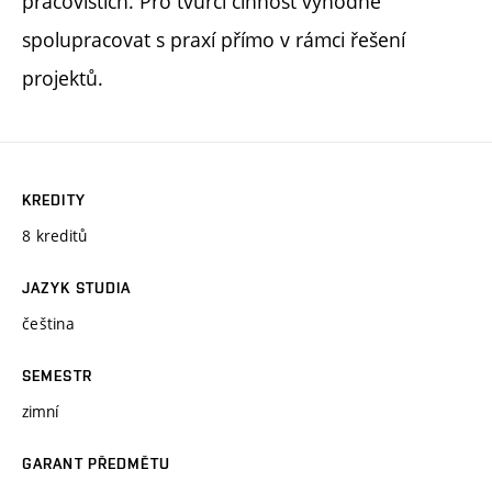
pracovištích. Pro tvůrčí činnost výhodné
spolupracovat s praxí přímo v rámci řešení
projektů.
KREDITY
8 kreditů
JAZYK STUDIA
čeština
SEMESTR
zimní
GARANT PŘEDMĚTU