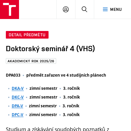
FAST
PŘIHLÁSIT
HLEDAT
MENU
VUT
SE
Brno
DETAIL PŘEDMĚTU
Doktorský seminář 4 (VHS)
AKADEMICKÝ ROK 2025/26
DPA033
předmět zařazen ve 4 studijních plánech
DKA-V
zimní semestr
3. ročník
DKC-V
zimní semestr
3. ročník
DPA-V
zimní semestr
3. ročník
DPC-V
zimní semestr
3. ročník
Studium a získávání soudobých poznatků z