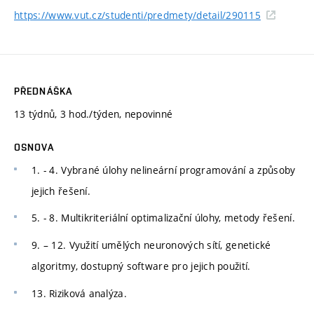
https://www.vut.cz/studenti/predmety/detail/290115
PŘEDNÁŠKA
13 týdnů, 3 hod./týden, nepovinné
OSNOVA
1. - 4. Vybrané úlohy nelineární programování a způsoby
jejich řešení.
5. - 8. Multikriteriální optimalizační úlohy, metody řešení.
9. – 12. Využití umělých neuronových sítí, genetické
algoritmy, dostupný software pro jejich použití.
13. Riziková analýza.