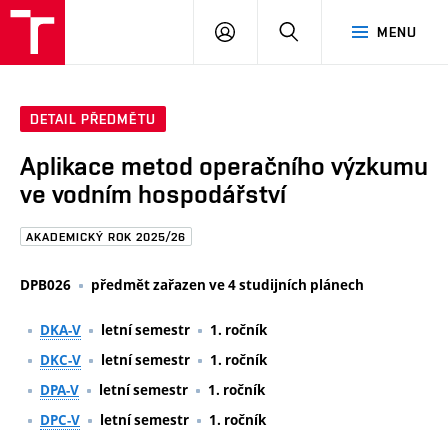
FAST
PŘIHLÁSIT
HLEDAT
MENU
VUT
SE
Brno
DETAIL PŘEDMĚTU
Aplikace metod operačního výzkumu
ve vodním hospodářství
AKADEMICKÝ ROK 2025/26
DPB026
předmět zařazen ve 4 studijních plánech
DKA-V
letní semestr
1. ročník
DKC-V
letní semestr
1. ročník
DPA-V
letní semestr
1. ročník
DPC-V
letní semestr
1. ročník