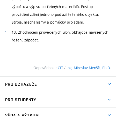
výpočtu a výpisu potřebných materiálů. Postup
provádění zdění jednoho podlaží řešeného objektu.
Stroje, mechanismy a pomůcky pro zdění.
13. Zhodnocení provedených úloh, obhajoba navržených
řešení, zápočet.
Odpovědnost:
CIT
/
Ing. Miroslav Menšík, Ph.D.
PRO UCHAZEČE
Pojďte na FAST
PRO STUDENTY
Nabídka programů
Časový plán studia
Přijímačky
VĚDA A VÝZKUM