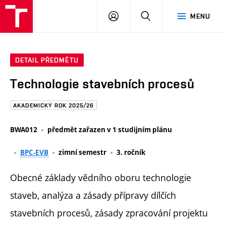
FAST
PŘIHLÁSIT
HLEDAT
MENU
VUT
SE
Brno
DETAIL PŘEDMĚTU
Technologie stavebních procesů
AKADEMICKÝ ROK 2025/26
BWA012
předmět zařazen v 1 studijním plánu
BPC-EVB
zimní semestr
3. ročník
Obecné základy vědního oboru technologie
staveb, analýza a zásady přípravy dílčích
stavebních procesů, zásady zpracování projektu