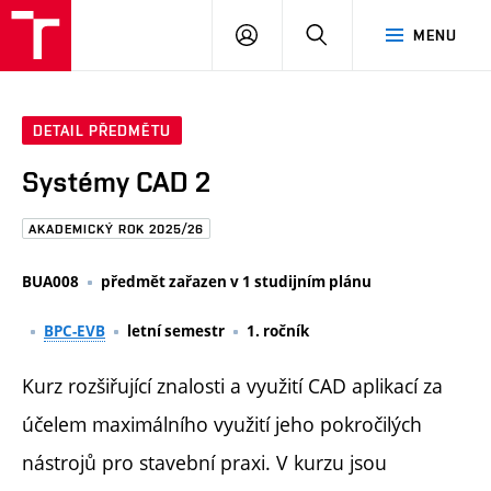
FAST
PŘIHLÁSIT
HLEDAT
MENU
VUT
SE
Brno
DETAIL PŘEDMĚTU
Systémy CAD 2
AKADEMICKÝ ROK 2025/26
BUA008
předmět zařazen v 1 studijním plánu
BPC-EVB
letní semestr
1. ročník
Kurz rozšiřující znalosti a využití CAD aplikací za
účelem maximálního využití jeho pokročilých
nástrojů pro stavební praxi. V kurzu jsou