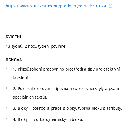
https://www.vut.cz/studenti/predmety/detail/290024
CVIČENÍ
13 týdnů, 2 hod./týden, povinné
OSNOVA
1. Přizpůsobení pracovního prostředí a tipy pro efektivní
kreslení.
2. Pokročilé kótování I (poznámky, kótovací styly a psaní
speciálních textů).
3. Bloky – pokročilá práce s bloky, tvorba bloku s atributy.
4. Bloky – tvorba dynamických bloků.