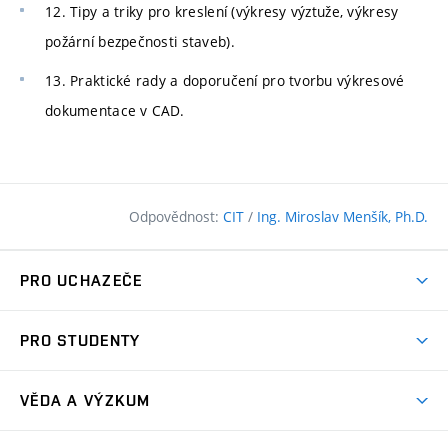
12. Tipy a triky pro kreslení (výkresy výztuže, výkresy
požární bezpečnosti staveb).
13. Praktické rady a doporučení pro tvorbu výkresové
dokumentace v CAD.
Odpovědnost:
CIT
/
Ing. Miroslav Menšík, Ph.D.
PRO UCHAZEČE
Pojďte na FAST
PRO STUDENTY
Nabídka programů
Časový plán studia
Přijímačky
VĚDA A VÝZKUM
Studijní programy
Zápisy
Úspěchy