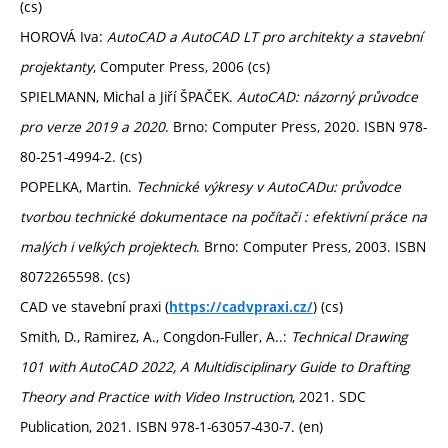
(cs)
HOROVÁ Iva:
AutoCAD a AutoCAD LT pro architekty a stavební
projektanty
, Computer Press, 2006 (cs)
SPIELMANN, Michal a Jiří ŠPAČEK.
AutoCAD: názorný průvodce
pro verze 2019 a 2020
. Brno: Computer Press, 2020. ISBN 978-
80-251-4994-2. (cs)
POPELKA, Martin.
Technické výkresy v AutoCADu: průvodce
tvorbou technické dokumentace na počítači : efektivní práce na
malých i velkých projektech
. Brno: Computer Press, 2003. ISBN
8072265598. (cs)
CAD ve stavební praxi (
) (cs)
https://cadvpraxi.cz/
Smith, D., Ramirez, A., Congdon-Fuller, A..:
Technical Drawing
101 with AutoCAD 2022, A Multidisciplinary Guide to Drafting
Theory and Practice with Video Instruction
, 2021. SDC
Publication, 2021. ISBN 978-1-63057-430-7. (en)