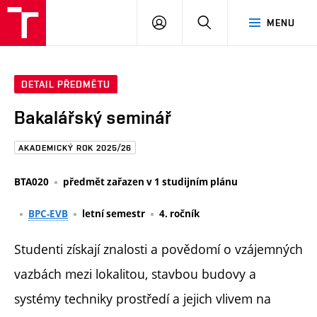
FAST
PŘIHLÁSIT
HLEDAT
MENU
VUT
SE
Brno
DETAIL PŘEDMĚTU
Bakalářský seminář
AKADEMICKÝ ROK 2025/26
BTA020
předmět zařazen v 1 studijním plánu
BPC-EVB
letní semestr
4. ročník
Studenti získají znalosti a povědomí o vzájemných
vazbách mezi lokalitou, stavbou budovy a
systémy techniky prostředí a jejich vlivem na