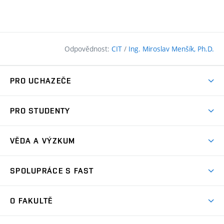
Odpovědnost:
CIT
/
Ing. Miroslav Menšík, Ph.D.
PRO UCHAZEČE
Pojďte na FAST
PRO STUDENTY
Nabídka programů
Časový plán studia
Přijímačky
VĚDA A VÝZKUM
Studijní programy
Zápisy
Úspěchy
Předměty
SPOLUPRÁCE S FAST
(externí
Ambasadoři pro prváky
Licence a patenty
odkaz)
FAQ
Studium MSc.
Firemní spolupráce
Centra výzkumu
O FAKULTĚ
(externí
Příručka prváka
Přípravné kurzy
Zahraniční spolupráce
odkaz)
Oblasti výzkumu
Studium a práce v zahraničí
Plány budov