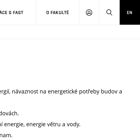
CE S FAST
O FAKULTĚ
EN
PŘIHLÁSIT
HLEDAT
SE
rgií, návaznost na energetické potřeby budov a
udovách.
 energie, energie větru a vody.
znam.