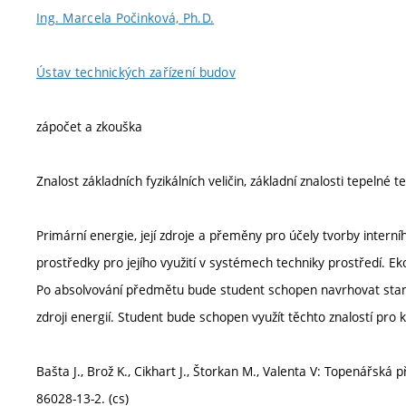
Ing. Marcela Počinková, Ph.D.
Ústav technických zařízení budov
zápočet a zkouška
Znalost základních fyzikálních veličin, základní znalosti tepeln
Primární energie, její zdroje a přeměny pro účely tvorby intern
prostředky pro jejího využití v systémech techniky prostředí. 
Po absolvování předmětu bude student schopen navrhovat stand
zdroji energií. Student bude schopen využít těchto znalostí pro
Bašta J., Brož K., Cikhart J., Štorkan M., Valenta V: Topenářská
86028-13-2. (cs)