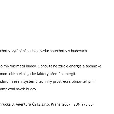
é techniky, vytápění budov a vzduchotechniky v budovách
ího mikroklimatu budov. Obnovitelné zdroje energie a technické
Ekonomické a ekologické faktory přeměn energií.
ardní řešení systémů techniky prostředí s obnovitelnými
 komplexní návrh budov.
 příručka 3. Agentura ČSTZ s.r.o. Praha, 2007. ISBN 978-80-