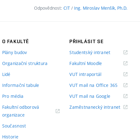
Odpovědnost:
CIT
/
Ing. Miroslav Menšík, Ph.D.
O FAKULTĚ
PŘIHLÁSIT SE
(externí
Plány budov
Studentský intranet
odkaz)
(externí
Organizační struktura
Fakultní Moodle
odkaz)
(externí
Lidé
VUT intraportál
odkaz)
(externí
Informační tabule
VUT mail na Office 365
odkaz)
(externí
Pro média
VUT mail na Google
odkaz)
(externí
Fakultní odborová
Zaměstnanecký intranet
(externí
odkaz)
organizace
odkaz)
Současnost
Historie