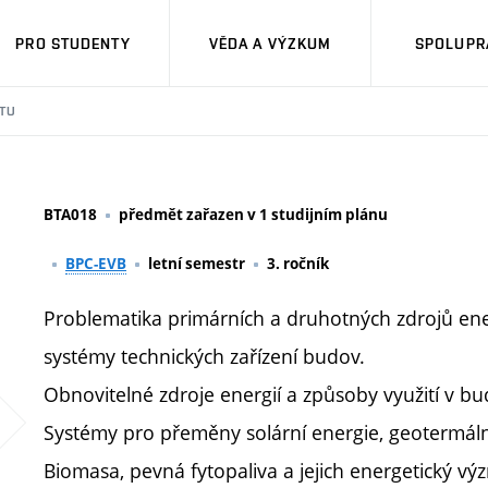
PRO STUDENTY
VĚDA A VÝZKUM
SPOLUPRÁ
TU
BTA018
předmět zařazen v 1 studijním plánu
BPC-EVB
letní semestr
3. ročník
Problematika primárních a druhotných zdrojů ene
systémy technických zařízení budov.
Obnovitelné zdroje energií a způsoby využití v b
Systémy pro přeměny solární energie, geotermální
Biomasa, pevná fytopaliva a jejich energetický vý