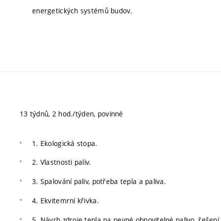
energetických systémů budov.
13 týdnů, 2 hod./týden, povinné
1. Ekologická stopa.
2. Vlastnosti paliv.
3. Spalování paliv, potřeba tepla a paliva.
4. Ekvitemrní křivka.
5. Návrh zdroje tepla na pevné obnovitelné palivo, řešení