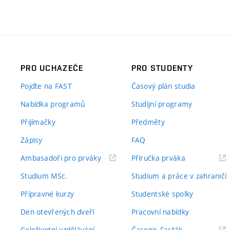
PRO UCHAZEČE
PRO STUDENTY
Pojďte na FAST
Časový plán studia
Nabídka programů
Studijní programy
Přijímačky
Předměty
Zápisy
FAQ
(externí
(externí
Ambasadoři pro prváky
Příručka prváka
odkaz)
odkaz)
Studium MSc.
Studium a práce v zahraničí
Přípravné kurzy
Studentské spolky
Den otevřených dveří
Pracovní nabídky
(externí
Celoživotní vzdělávání
Časopis Fasťák