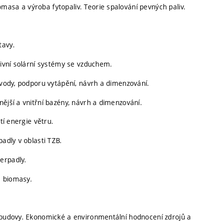
asa a výroba fytopaliv. Teorie spalování pevných paliv.
tavy.
tivní solární systémy se vzduchem.
é vody, podporu vytápění, návrh a dimenzování.
ější a vnitřní bazény, návrh a dimenzování.
tí energie větru.
padly v oblasti TZB.
erpadly.
a biomasy.
t budovy. Ekonomické a environmentální hodnocení zdrojů a