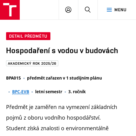
FAST
PŘIHLÁSIT
HLEDAT
MENU
VUT
SE
Brno
DETAIL PŘEDMĚTU
Hospodaření s vodou v budovách
AKADEMICKÝ ROK 2025/26
BPA015
předmět zařazen v 1 studijním plánu
BPC-EVB
letní semestr
3. ročník
Předmět je zaměřen na vymezení základních
pojmů z oboru vodního hospodářství.
Student získá znalosti o environmentálně