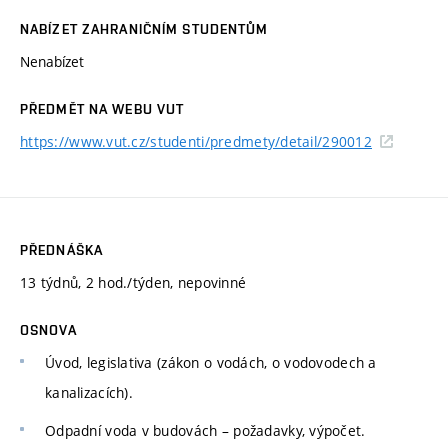
NABÍZET ZAHRANIČNÍM STUDENTŮM
Nenabízet
PŘEDMĚT NA WEBU VUT
https://www.vut.cz/studenti/predmety/detail/290012
PŘEDNÁŠKA
13 týdnů, 2 hod./týden, nepovinné
OSNOVA
Úvod, legislativa (zákon o vodách, o vodovodech a
kanalizacích).
Odpadní voda v budovách – požadavky, výpočet.