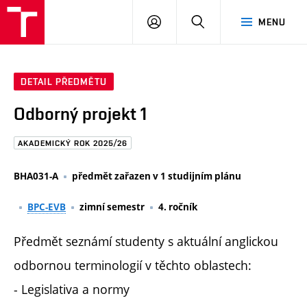
FAST
PŘIHLÁSIT
HLEDAT
MENU
VUT
SE
Brno
DETAIL PŘEDMĚTU
Odborný projekt 1
AKADEMICKÝ ROK 2025/26
BHA031-A
předmět zařazen v 1 studijním plánu
BPC-EVB
zimní semestr
4. ročník
Předmět seznámí studenty s aktuální anglickou
odbornou terminologií v těchto oblastech:
- Legislativa a normy