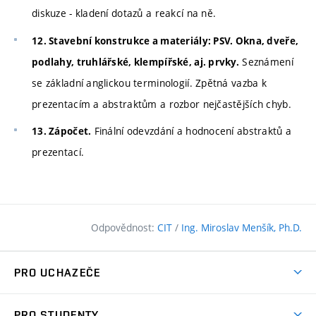
diskuze - kladení dotazů a reakcí na ně.
12. Stavební konstrukce a materiály: PSV. Okna, dveře,
Seznámení
podlahy, truhlářské, klempířské, aj. prvky.
se základní anglickou terminologií. Zpětná vazba k
prezentacím a abstraktům a rozbor nejčastějších chyb.
Finální odevzdání a hodnocení abstraktů a
13. Zápočet.
prezentací.
Odpovědnost:
CIT
/
Ing. Miroslav Menšík, Ph.D.
PRO UCHAZEČE
Pojďte na FAST
PRO STUDENTY