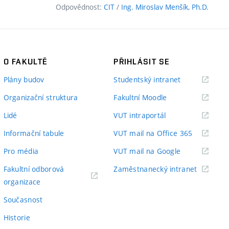
Odpovědnost:
CIT
/
Ing. Miroslav Menšík, Ph.D.
O FAKULTĚ
PŘIHLÁSIT SE
(externí
Plány budov
Studentský intranet
odkaz)
(externí
Organizační struktura
Fakultní Moodle
odkaz)
(externí
Lidé
VUT intraportál
odkaz)
(externí
Informační tabule
VUT mail na Office 365
odkaz)
(externí
Pro média
VUT mail na Google
odkaz)
(externí
Fakultní odborová
Zaměstnanecký intranet
(externí
odkaz)
organizace
odkaz)
Současnost
Historie