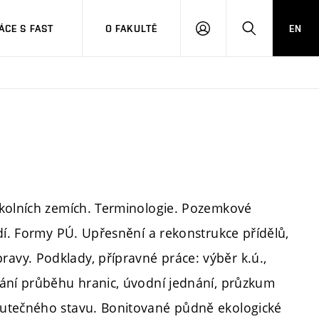
CE S FAST
O FAKULTĚ
EN
PŘIHLÁSIT
HLEDAT
SE
okolních zemích. Terminologie. Pozemkové
dí. Formy PÚ. Upřesnění a rekonstrukce přídělů,
vy. Podklady, přípravné práce: výběr k.ú.,
vání průběhu hranic, úvodní jednání, průzkum
kutečného stavu. Bonitované půdně ekologické