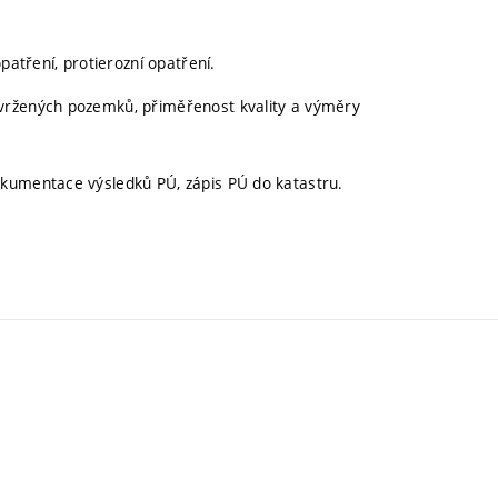
patření, protierozní opatření.
vržených pozemků, přiměřenost kvality a výměry
okumentace výsledků PÚ, zápis PÚ do katastru.