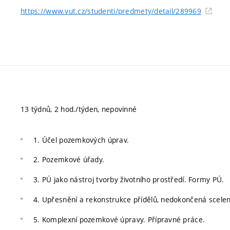
https://www.vut.cz/studenti/predmety/detail/289969
13 týdnů, 2 hod./týden, nepovinné
1. Účel pozemkových úprav.
2. Pozemkové úřady.
3. PÚ jako nástroj tvorby životního prostředí. Formy PÚ.
4. Upřesnění a rekonstrukce přídělů, nedokončená scelen
5. Komplexní pozemkové úpravy. Přípravné práce.