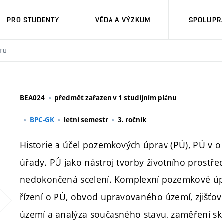
PRO STUDENTY
VĚDA A VÝZKUM
SPOLUPRÁ
TU
BEA024
předmět zařazen v 1 studijním plánu
BPC-GK
letní semestr
3. ročník
Historie a účel pozemkových úprav (PÚ), PÚ v 
úřady. PÚ jako nástroj tvorby životního prostře
nedokončená scelení. Komplexní pozemkové úpra
řízení o PÚ, obvod upravovaného území, zjišťo
území a analýza současného stavu, zaměření s