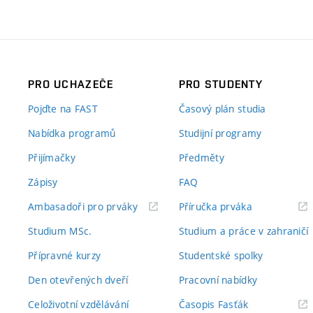
PRO UCHAZEČE
PRO STUDENTY
Pojďte na FAST
Časový plán studia
Nabídka programů
Studijní programy
Přijímačky
Předměty
Zápisy
FAQ
(externí
(externí
Ambasadoři pro prváky
Příručka prváka
odkaz)
odkaz)
Studium MSc.
Studium a práce v zahraničí
Přípravné kurzy
Studentské spolky
Den otevřených dveří
Pracovní nabídky
(externí
Celoživotní vzdělávání
Časopis Fasťák