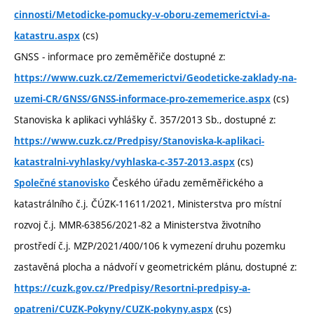
cinnosti/Metodicke-pomucky-v-oboru-zememerictvi-a-
(cs)
katastru.aspx
GNSS - informace pro zeměměřiče dostupné z:
https://www.cuzk.cz/Zememerictvi/Geodeticke-zaklady-na-
(cs)
uzemi-CR/GNSS/GNSS-informace-pro-zememerice.aspx
Stanoviska k aplikaci vyhlášky č. 357/2013 Sb., dostupné z:
https://www.cuzk.cz/Predpisy/Stanoviska-k-aplikaci-
(cs)
katastralni-vyhlasky/vyhlaska-c-357-2013.aspx
Českého úřadu zeměměřického a
Společné stanovisko
katastrálního č.j. ČÚZK-11611/2021, Ministerstva pro místní
rozvoj č.j. MMR-63856/2021-82 a Ministerstva životního
prostředí č.j. MZP/2021/400/106 k vymezení druhu pozemku
zastavěná plocha a nádvoří v geometrickém plánu, dostupné z:
https://cuzk.gov.cz/Predpisy/Resortni-predpisy-a-
(cs)
opatreni/CUZK-Pokyny/CUZK-pokyny.aspx