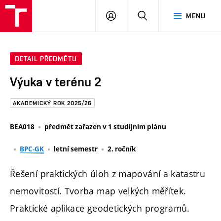
FAST
PŘIHLÁSIT
HLEDAT
MENU
VUT
SE
Brno
DETAIL PŘEDMĚTU
Výuka v terénu 2
AKADEMICKÝ ROK 2025/26
BEA018
předmět zařazen v 1 studijním plánu
BPC-GK
letní semestr
2. ročník
Řešení praktických úloh z mapování a katastru
nemovitostí. Tvorba map velkých měřítek.
Praktické aplikace geodetických programů.