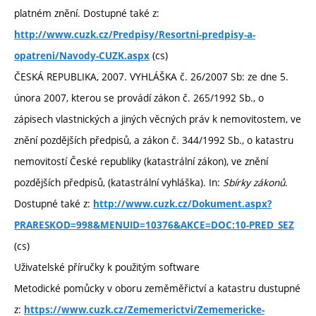
platném znění. Dostupné také z:
http://www.cuzk.cz/Predpisy/Resortni-predpisy-a-
(cs)
opatreni/Navody-CUZK.aspx
ČESKÁ REPUBLIKA, 2007. VYHLÁŠKA č. 26/2007 Sb: ze dne 5.
února 2007, kterou se provádí zákon č. 265/1992 Sb., o
zápisech vlastnických a jiných věcných práv k nemovitostem, ve
znění pozdějších předpisů, a zákon č. 344/1992 Sb., o katastru
nemovitostí České republiky (katastrální zákon), ve znění
pozdějších předpisů, (katastrální vyhláška). In:
Sbírky zákonů
.
Dostupné také z:
http://www.cuzk.cz/Dokument.aspx?
PRARESKOD=998&MENUID=10376&AKCE=DOC:10-PRED_SEZ
(cs)
Uživatelské příručky k použitým software
Metodické pomůcky v oboru zeměměřictví a katastru dustupné
z:
https://www.cuzk.cz/Zememerictvi/Zememericke-