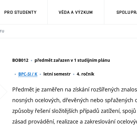
PRO STUDENTY
VĚDA A VÝZKUM
SPOLUPRÁ
TU
BOB012
předmět zařazen v 1 studijním plánu
BPC-SI / K
letní semestr
4. ročník
Předmět je zaměřen na získání rozšířených znalos
nosných ocelových, dřevěných nebo spřažených o
způsoby řešení složitějších případů zatížení, spojů
zásad provádění, realizace a zakreslování ocelov