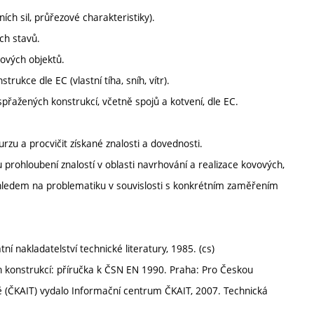
ních sil, průřezové charakteristiky).
ch stavů.
ových objektů.
rukce dle EC (vlastní tíha, sníh, vítr).
přažených konstrukcí, včetně spojů a kotvení, dle EC.
zu a procvičit získané znalosti a dovednosti.
rohloubení znalostí v oblasti navrhování a realizace kovových,
hledem na problematiku v souvislosti s konkrétním zaměřením
 nakladatelství technické literatury, 1985. (cs)
 konstrukcí: příručka k ČSN EN 1990. Praha: Pro Českou
ě (ČKAIT) vydalo Informační centrum ČKAIT, 2007. Technická