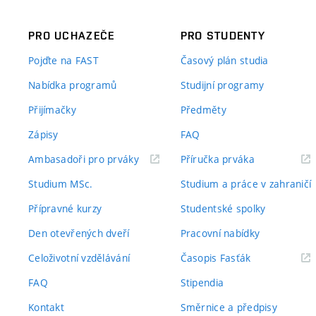
PRO UCHAZEČE
PRO STUDENTY
Pojďte na FAST
Časový plán studia
Nabídka programů
Studijní programy
Přijímačky
Předměty
Zápisy
FAQ
(externí
(externí
Ambasadoři pro prváky
Příručka prváka
odkaz)
odkaz)
Studium MSc.
Studium a práce v zahraničí
Přípravné kurzy
Studentské spolky
Den otevřených dveří
Pracovní nabídky
(externí
Celoživotní vzdělávání
Časopis Fasťák
odkaz)
FAQ
Stipendia
Kontakt
Směrnice a předpisy