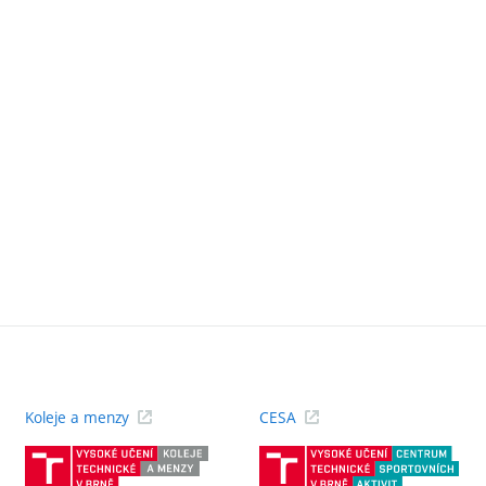
Koleje a menzy
CESA
(externí
(ext
odkaz)
odk