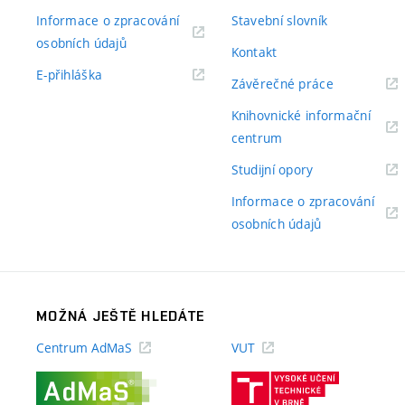
Informace o zpracování
Stavební slovník
(externí
osobních údajů
Kontakt
odkaz)
(externí
E-přihláška
(externí
Závěrečné práce
odkaz)
odkaz)
Knihovnické informační
(externí
centrum
odkaz)
(externí
Studijní opory
odkaz)
Informace o zpracování
(externí
osobních údajů
odkaz)
MOŽNÁ JEŠTĚ HLEDÁTE
Centrum AdMaS
VUT
(externí
(externí
odkaz)
odkaz)