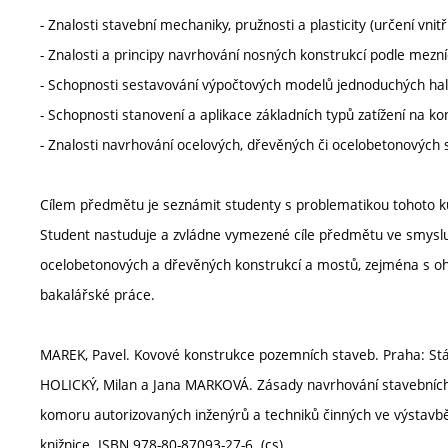
- Znalosti stavební mechaniky, pružnosti a plasticity (určení vnitř
- Znalosti a principy navrhování nosných konstrukcí podle mezní
- Schopnosti sestavování výpočtových modelů jednoduchých hal
- Schopnosti stanovení a aplikace základních typů zatížení na konst
- Znalosti navrhování ocelových, dřevěných či ocelobetonových s
Cílem předmětu je seznámit studenty s problematikou tohoto kur
Student nastuduje a zvládne vymezené cíle předmětu ve smyslu p
ocelobetonových a dřevěných konstrukcí a mostů, zejména s o
bakalářské práce.
MAREK, Pavel. Kovové konstrukce pozemních staveb. Praha: Státní
HOLICKÝ, Milan a Jana MARKOVÁ. Zásady navrhování stavebních
komoru autorizovaných inženýrů a techniků činných ve výstavb
knižnice. ISBN 978-80-87093-27-6. (cs)