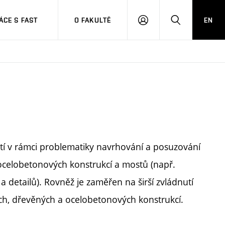
CE S FAST
O FAKULTĚ
EN
PŘIHLÁSIT
HLEDAT
SE
tí v rámci problematiky navrhování a posuzování
celobetonových konstrukcí a mostů (např.
 a detailů). Rovněž je zaměřen na širší zvládnutí
ých, dřevěných a ocelobetonových konstrukcí.