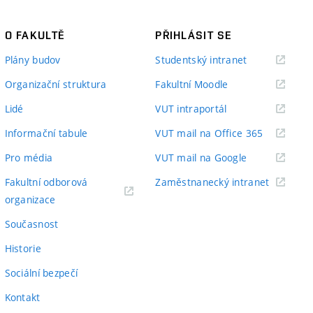
O FAKULTĚ
PŘIHLÁSIT SE
(externí
Plány budov
Studentský intranet
odkaz)
(externí
Organizační struktura
Fakultní Moodle
odkaz)
(externí
Lidé
VUT intraportál
odkaz)
(externí
Informační tabule
VUT mail na Office 365
odkaz)
(externí
Pro média
VUT mail na Google
odkaz)
(externí
Fakultní odborová
Zaměstnanecký intranet
(externí
odkaz)
organizace
odkaz)
Současnost
Historie
Sociální bezpečí
Kontakt