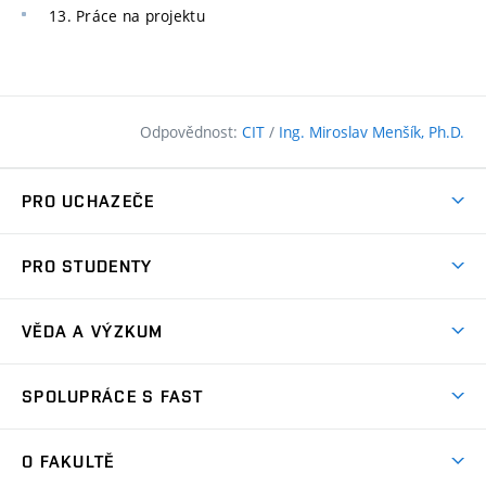
13. Práce na projektu
Odpovědnost:
CIT
/
Ing. Miroslav Menšík, Ph.D.
PRO UCHAZEČE
Pojďte na FAST
PRO STUDENTY
Nabídka programů
Časový plán studia
Přijímačky
VĚDA A VÝZKUM
Studijní programy
Zápisy
Úspěchy
Předměty
SPOLUPRÁCE S FAST
(externí
Ambasadoři pro prváky
Licence a patenty
odkaz)
FAQ
Studium MSc.
Firemní spolupráce
Centra výzkumu
O FAKULTĚ
(externí
Příručka prváka
Přípravné kurzy
Zahraniční spolupráce