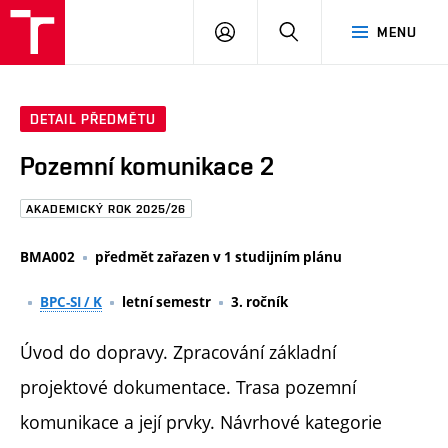
FAST
PŘIHLÁSIT
HLEDAT
MENU
VUT
SE
Brno
DETAIL PŘEDMĚTU
Pozemní komunikace 2
AKADEMICKÝ ROK 2025/26
BMA002
předmět zařazen v 1 studijním plánu
BPC-SI / K
letní semestr
3. ročník
Úvod do dopravy. Zpracování základní
projektové dokumentace. Trasa pozemní
komunikace a její prvky. Návrhové kategorie