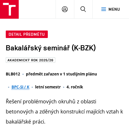
FAST
PŘIHLÁSIT
HLEDAT
MENU
VUT
SE
Brno
DETAIL PŘEDMĚTU
Bakalářský seminář (K-BZK)
AKADEMICKÝ ROK 2025/26
BLB012
předmět zařazen v 1 studijním plánu
BPC-SI / K
letní semestr
4. ročník
Řešení problémových okruhů z oblasti
betonových a zděných konstrukcí majících vztah k
bakalářské práci.