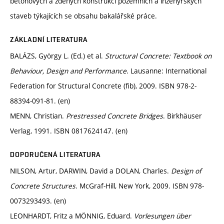
betonových a zděných konstrukcí pozemních a inženýrských
staveb týkajících se obsahu bakalářské práce.
ZÁKLADNÍ LITERATURA
BALÁZS, György L. (Ed.) et al.
Structural Concrete: Textbook on
Behaviour, Design and Performance
. Lausanne: International
Federation for Structural Concrete (fib), 2009. ISBN 978-2-
88394-091-81. (en)
MENN, Christian.
Prestressed Concrete Bridges
. Birkhäuser
Verlag, 1991. ISBN 0817624147. (en)
DOPORUČENÁ LITERATURA
NILSON, Artur, DARWIN, David a DOLAN, Charles.
Design of
Concrete Structures
. McGraf-Hill, New York, 2009. ISBN 978-
0073293493. (en)
LEONHARDT, Fritz a MÖNNIG, Eduard.
Vorlesungen über