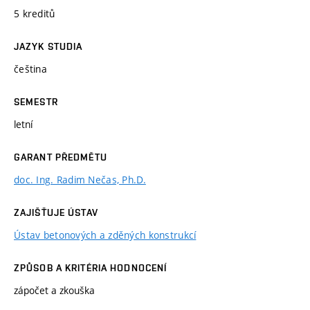
5 kreditů
JAZYK STUDIA
čeština
SEMESTR
letní
GARANT PŘEDMĚTU
doc. Ing. Radim Nečas, Ph.D.
ZAJIŠŤUJE ÚSTAV
Ústav betonových a zděných konstrukcí
ZPŮSOB A KRITÉRIA HODNOCENÍ
zápočet a zkouška