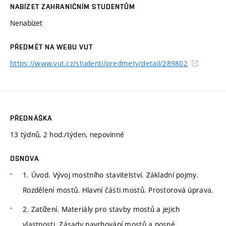
NABÍZET ZAHRANIČNÍM STUDENTŮM
Nenabízet
PŘEDMĚT NA WEBU VUT
https://www.vut.cz/studenti/predmety/detail/289802
PŘEDNÁŠKA
13 týdnů, 2 hod./týden, nepovinné
OSNOVA
1. Úvod. Vývoj mostního stavitelství. Základní pojmy.
Rozdělení mostů. Hlavní části mostů. Prostorová úprava.
2. Zatížení. Materiály pro stavby mostů a jejich
vlastnosti. Zásady navrhování mostů a nosné