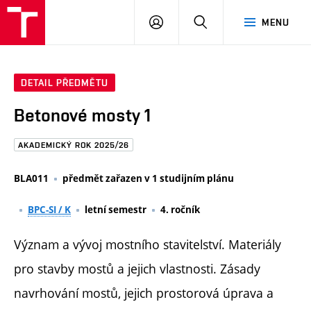
FAST
PŘIHLÁSIT
HLEDAT
MENU
VUT
SE
Brno
DETAIL PŘEDMĚTU
Betonové mosty 1
AKADEMICKÝ ROK 2025/26
BLA011
předmět zařazen v 1 studijním plánu
BPC-SI / K
letní semestr
4. ročník
Význam a vývoj mostního stavitelství. Materiály
pro stavby mostů a jejich vlastnosti. Zásady
navrhování mostů, jejich prostorová úprava a