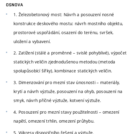
OSNOVA
1. Železobetonový most: Návrh a posouzení nosné
konstrukce deskového mostu: návrh mostního objektu,
prostorové uspořádání, osazení do terénu, svršek,
uložení a vybavení.
2. Zatížení (stálé a proměnné – svislé pohyblivé), výpočet
statických veličin zjednodušenou metodou (metoda
spolupůsobící šířky), kombinace statických veličin.
3. Dimenzování pro mezní stav únosnosti – materiály,
krytí a návrh výztuže, posouzení na ohyb, posouzení na
smyk, návrh příčné výztuže, kotvení výztuže.
4. Posouzení pro mezní stavy použitelnosti – omezení
napětí, omezení trhlin, omezení průhybu.
5. Výkresy dispozičního řešení a výztuže.