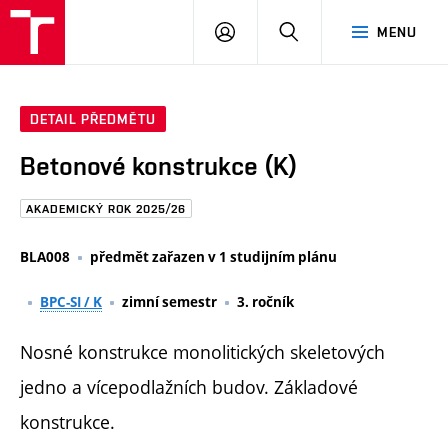
FAST
PŘIHLÁSIT
HLEDAT
MENU
VUT
SE
Brno
DETAIL PŘEDMĚTU
Betonové konstrukce (K)
AKADEMICKÝ ROK 2025/26
BLA008
předmět zařazen v 1 studijním plánu
BPC-SI / K
zimní semestr
3. ročník
Nosné konstrukce monolitických skeletových
jedno a vícepodlažních budov. Základové
konstrukce.