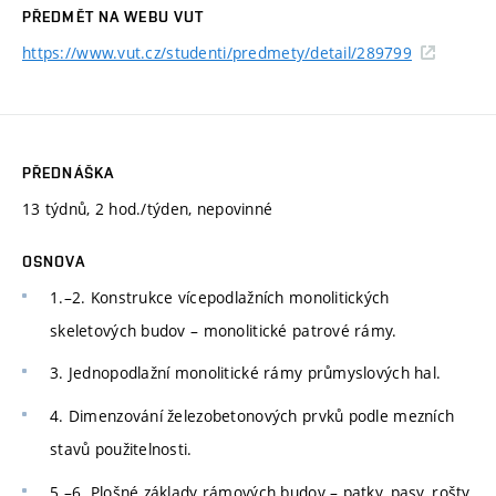
PŘEDMĚT NA WEBU VUT
https://www.vut.cz/studenti/predmety/detail/289799
PŘEDNÁŠKA
13 týdnů, 2 hod./týden, nepovinné
OSNOVA
1.–2. Konstrukce vícepodlažních monolitických
skeletových budov – monolitické patrové rámy.
3. Jednopodlažní monolitické rámy průmyslových hal.
4. Dimenzování železobetonových prvků podle mezních
stavů použitelnosti.
5.–6. Plošné základy rámových budov – patky, pasy, rošty