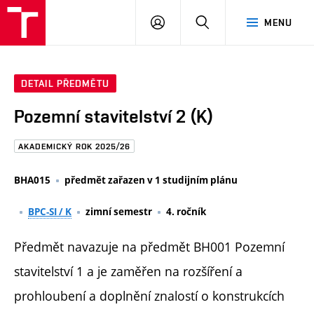
FAST
PŘIHLÁSIT
HLEDAT
MENU
VUT
SE
Brno
DETAIL PŘEDMĚTU
Pozemní stavitelství 2 (K)
AKADEMICKÝ ROK 2025/26
BHA015
předmět zařazen v 1 studijním plánu
BPC-SI / K
zimní semestr
4. ročník
Předmět navazuje na předmět BH001 Pozemní
stavitelství 1 a je zaměřen na rozšíření a
prohloubení a doplnění znalostí o konstrukcích