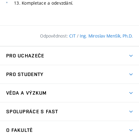
13. Kompletace a odevzdání.
Odpovědnost:
CIT
/
Ing. Miroslav Menšík, Ph.D.
PRO UCHAZEČE
Pojďte na FAST
PRO STUDENTY
Nabídka programů
Časový plán studia
Přijímačky
VĚDA A VÝZKUM
Studijní programy
Zápisy
Úspěchy
Předměty
SPOLUPRÁCE S FAST
(externí
Ambasadoři pro prváky
Licence a patenty
odkaz)
FAQ
Studium MSc.
Firemní spolupráce
Centra výzkumu
O FAKULTĚ
(externí
Příručka prváka
Přípravné kurzy
Zahraniční spolupráce
odkaz)
Oblasti výzkumu