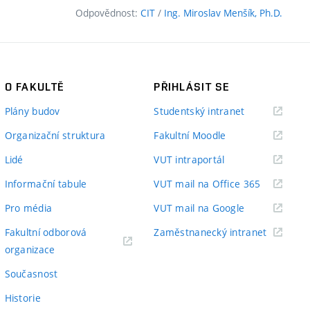
Odpovědnost:
CIT
/
Ing. Miroslav Menšík, Ph.D.
O FAKULTĚ
PŘIHLÁSIT SE
(externí
Plány budov
Studentský intranet
odkaz)
(externí
Organizační struktura
Fakultní Moodle
odkaz)
(externí
Lidé
VUT intraportál
odkaz)
(externí
Informační tabule
VUT mail na Office 365
odkaz)
(externí
Pro média
VUT mail na Google
odkaz)
(externí
Fakultní odborová
Zaměstnanecký intranet
(externí
odkaz)
organizace
odkaz)
Současnost
Historie