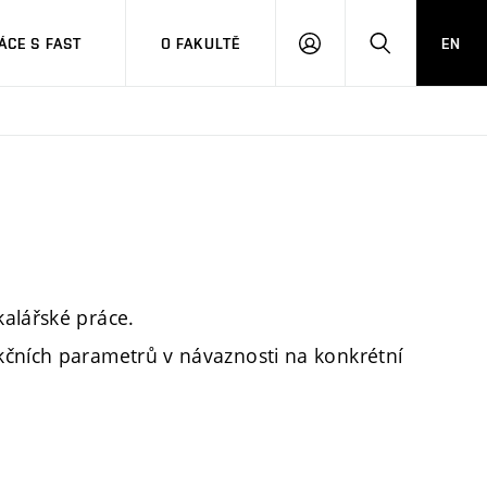
CE S FAST
O FAKULTĚ
EN
PŘIHLÁSIT
HLEDAT
SE
alářské práce.
kčních parametrů v návaznosti na konkrétní