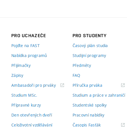
PRO UCHAZEČE
PRO STUDENTY
Pojďte na FAST
Časový plán studia
Nabídka programů
Studijní programy
Přijímačky
Předměty
Zápisy
FAQ
(externí
(externí
Ambasadoři pro prváky
Příručka prváka
odkaz)
odkaz)
Studium MSc.
Studium a práce v zahraničí
Přípravné kurzy
Studentské spolky
Den otevřených dveří
Pracovní nabídky
(externí
Celoživotní vzdělávání
Časopis Fasťák