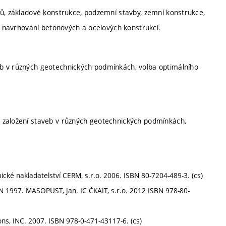
vů, základové konstrukce, podzemní stavby, zemní konstrukce,
i, navrhování betonových a ocelových konstrukcí.
b v různých geotechnických podmínkách, volba optimálního
 založení staveb v různých geotechnických podmínkách,
ické nakladatelství CERM, s.r.o. 2006. ISBN 80-7204-489-3. (cs)
EN 1997. MASOPUST, Jan. IC ČKAIT, s.r.o. 2012 ISBN 978-80-
ns, INC. 2007. ISBN 978-0-471-43117-6. (cs)