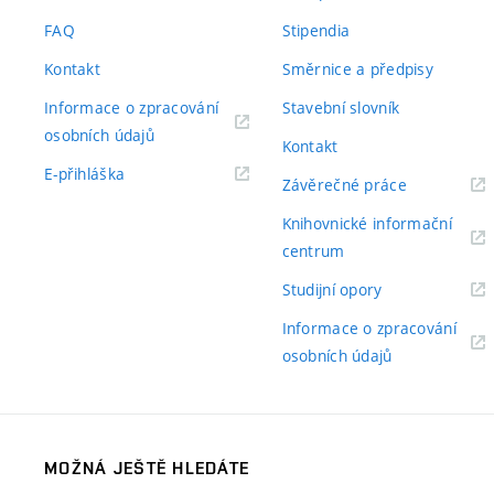
odkaz)
FAQ
Stipendia
Kontakt
Směrnice a předpisy
Informace o zpracování
Stavební slovník
(externí
osobních údajů
Kontakt
odkaz)
(externí
E-přihláška
(externí
Závěrečné práce
odkaz)
odkaz)
Knihovnické informační
(externí
centrum
odkaz)
(externí
Studijní opory
odkaz)
Informace o zpracování
(externí
osobních údajů
odkaz)
MOŽNÁ JEŠTĚ HLEDÁTE