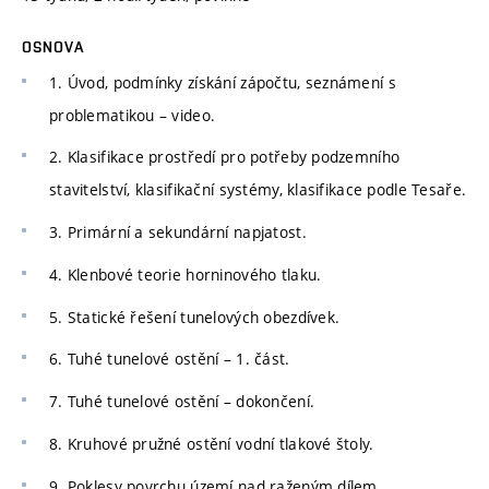
OSNOVA
1. Úvod, podmínky získání zápočtu, seznámení s
problematikou – video.
2. Klasifikace prostředí pro potřeby podzemního
stavitelství, klasifikační systémy, klasifikace podle Tesaře.
3. Primární a sekundární napjatost.
4. Klenbové teorie horninového tlaku.
5. Statické řešení tunelových obezdívek.
6. Tuhé tunelové ostění – 1. část.
7. Tuhé tunelové ostění – dokončení.
8. Kruhové pružné ostění vodní tlakové štoly.
9. Poklesy povrchu území nad raženým dílem.