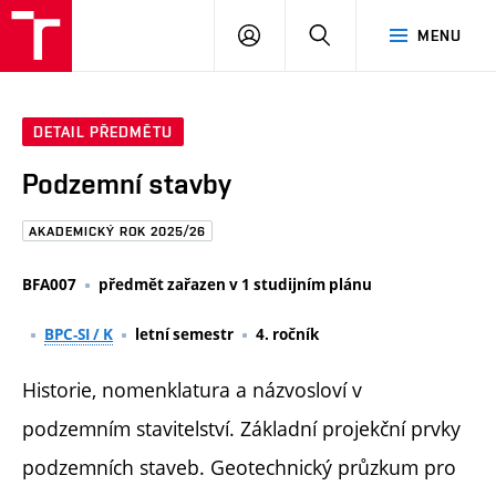
FAST
PŘIHLÁSIT
HLEDAT
MENU
VUT
SE
Brno
DETAIL PŘEDMĚTU
Podzemní stavby
AKADEMICKÝ ROK 2025/26
BFA007
předmět zařazen v 1 studijním plánu
BPC-SI / K
letní semestr
4. ročník
Historie, nomenklatura a názvosloví v
podzemním stavitelství. Základní projekční prvky
podzemních staveb. Geotechnický průzkum pro