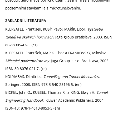
posoudit deformace povrchu území. Seznámí se s hloubenými
podzemními stavbami a s mikrotunelováním.
ZÁKLADNÍ LITERATURA
KLEPSATEL, František, KUSÝ, Pavol, MAŘÍK, Libor.
Výstavba
tunelů ve skalních horninách.
Jaga group Bratislava, 2003. ISBN
80-88905-43-5. (cs)
KLEPSATEL, František, MAŘÍK, Libor a FRANKOVSKÝ, Miloslav.
Městské podzemní stavby.
Jaga Group, s.r.o. Bratislava, 2005.
ISBN 80-8076-021-7. (cs)
KOLYMBAS, Dimitrios.
Tunnelling and Tunnel Mechanics.
Springer, 2008. ISBN 978-3-540-25196-5. (en)
BICKEL, John O., KUESEL, Thomas R., a KING, Elwyn H.
Tunnel
Engineering Handbook.
Kluwer Academic Publishers, 2004.
ISBN-13: 978-1-4613-8053-5 (en)