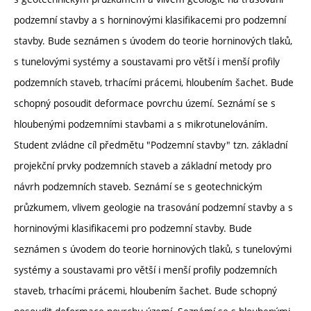
podzemní stavby a s horninovými klasifikacemi pro podzemní
stavby. Bude seznámen s úvodem do teorie horninových tlaků,
s tunelovými systémy a soustavami pro větší i menší profily
podzemních staveb, trhacími prácemi, hloubením šachet. Bude
schopný posoudit deformace povrchu území. Seznámí se s
hloubenými podzemními stavbami a s mikrotunelováním.
Student zvládne cíl předmětu "Podzemní stavby" tzn. základní
projekční prvky podzemních staveb a základní metody pro
návrh podzemních staveb. Seznámí se s geotechnickým
průzkumem, vlivem geologie na trasování podzemní stavby a s
horninovými klasifikacemi pro podzemní stavby. Bude
seznámen s úvodem do teorie horninových tlaků, s tunelovými
systémy a soustavami pro větší i menší profily podzemních
staveb, trhacími prácemi, hloubením šachet. Bude schopný