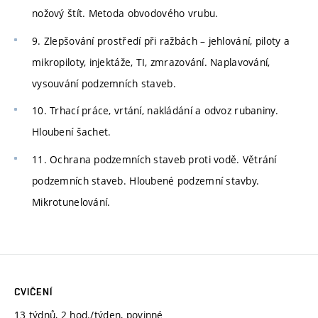
nožový štít. Metoda obvodového vrubu.
9. Zlepšování prostředí při ražbách – jehlování, piloty a
mikropiloty, injektáže, TI, zmrazování. Naplavování,
vysouvání podzemních staveb.
10. Trhací práce, vrtání, nakládání a odvoz rubaniny.
Hloubení šachet.
11. Ochrana podzemních staveb proti vodě. Větrání
podzemních staveb. Hloubené podzemní stavby.
Mikrotunelování.
CVIČENÍ
13 týdnů, 2 hod./týden, povinné