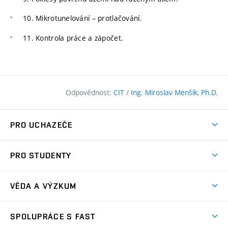
10. Mikrotunelování – protlačování.
11. Kontrola práce a zápočet.
Odpovědnost:
CIT
/
Ing. Miroslav Menšík, Ph.D.
PRO UCHAZEČE
Pojďte na FAST
PRO STUDENTY
Nabídka programů
Časový plán studia
Přijímačky
VĚDA A VÝZKUM
Studijní programy
Zápisy
Úspěchy
Předměty
SPOLUPRÁCE S FAST
(externí
Ambasadoři pro prváky
Licence a patenty