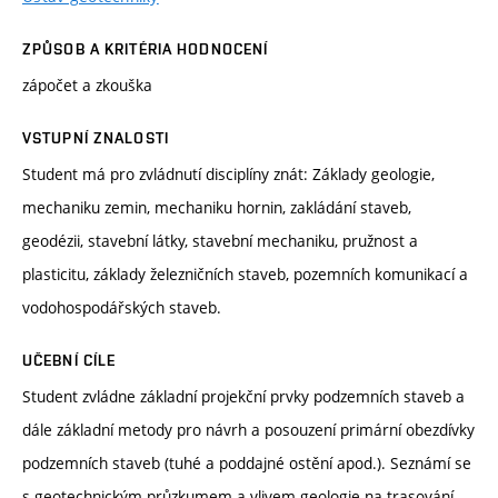
ZPŮSOB A KRITÉRIA HODNOCENÍ
zápočet a zkouška
VSTUPNÍ ZNALOSTI
Student má pro zvládnutí disciplíny znát: Základy geologie,
mechaniku zemin, mechaniku hornin, zakládání staveb,
geodézii, stavební látky, stavební mechaniku, pružnost a
plasticitu, základy železničních staveb, pozemních komunikací a
vodohospodářských staveb.
UČEBNÍ CÍLE
Student zvládne základní projekční prvky podzemních staveb a
dále základní metody pro návrh a posouzení primární obezdívky
podzemních staveb (tuhé a poddajné ostění apod.). Seznámí se
s geotechnickým průzkumem a vlivem geologie na trasování