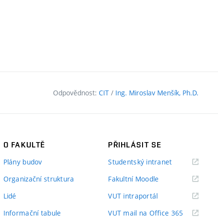
Odpovědnost:
CIT
/
Ing. Miroslav Menšík, Ph.D.
O FAKULTĚ
PŘIHLÁSIT SE
(externí
Plány budov
Studentský intranet
odkaz)
(externí
Organizační struktura
Fakultní Moodle
odkaz)
(externí
Lidé
VUT intraportál
odkaz)
(externí
Informační tabule
VUT mail na Office 365