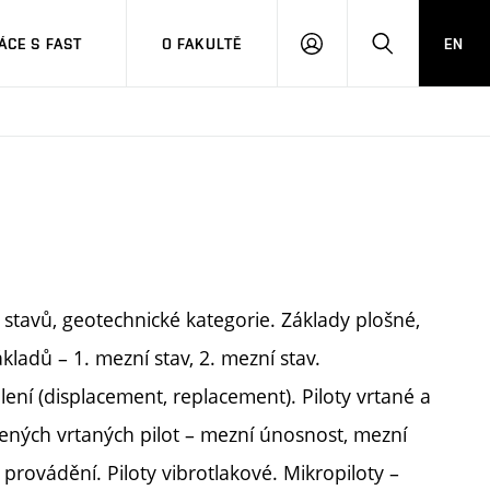
CE S FAST
O FAKULTĚ
EN
PŘIHLÁSIT
HLEDAT
SE
stavů, geotechnické kategorie. Základy plošné,
ladů – 1. mezní stav, 2. mezní stav.
lení (displacement, replacement). Piloty vrtané a
ených vrtaných pilot – mezní únosnost, mezní
 provádění. Piloty vibrotlakové. Mikropiloty –