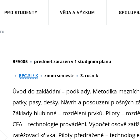
PRO STUDENTY
VĚDA A VÝZKUM
SPOLUPRÁ
TU
BFA005
předmět zařazen v 1 studijním plánu
BPC-SI / K
zimní semestr
3. ročník
Úvod do zakládání – podklady. Metodika mezních 
patky, pasy, desky. Návrh a posouzení plošných zák
Základy hlubinné – rozdělení prvků. Piloty – rozdě
CFA – technologie provádění. Výpočet osově zatíž
zatěžovací křivka. Piloty předrážené – technologie