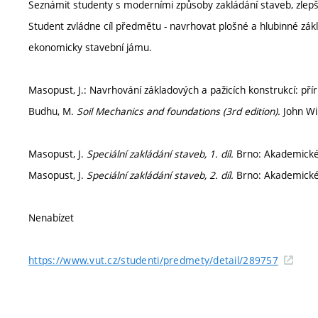
Seznámit studenty s moderními způsoby zakládání staveb, zlepš
Student zvládne cíl předmětu - navrhovat plošné a hlubinné zá
ekonomicky stavební jámu.
Masopust, J.: Navrhování základových a pažicích konstrukcí: pří
Budhu, M.
Soil Mechanics and foundations (3rd edition).
John Wil
Masopust, J.
Speciální zakládání staveb, 1. díl.
Brno: Akademické 
Masopust, J.
Speciální zakládání staveb, 2. díl.
Brno: Akademické 
Nenabízet
https://www.vut.cz/studenti/predmety/detail/289757