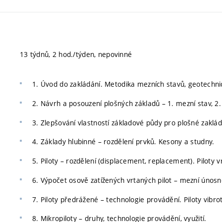
13 týdnů, 2 hod./týden, nepovinné
1. Úvod do zakládání. Metodika mezních stavů, geotechnic
2. Návrh a posouzení plošných základů – 1. mezní stav, 2.
3. Zlepšování vlastností základové půdy pro plošné zaklád
4. Základy hlubinné – rozdělení prvků. Kesony a studny.
5. Piloty – rozdělení (displacement, replacement). Piloty 
6. Výpočet osově zatížených vrtaných pilot – mezní únosno
7. Piloty předrážené – technologie provádění. Piloty vibro
8. Mikropiloty – druhy, technologie provádění, využití.