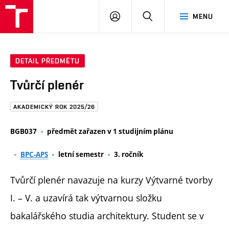
FAST
PŘIHLÁSIT
HLEDAT
MENU
VUT
SE
Brno
DETAIL PŘEDMĚTU
Tvůrčí plenér
AKADEMICKÝ ROK 2025/26
BGB037
předmět zařazen v 1 studijním plánu
BPC-APS
letní semestr
3. ročník
Tvůrčí plenér navazuje na kurzy Výtvarné tvorby
I. – V. a uzavírá tak výtvarnou složku
bakalářského studia architektury. Student se v