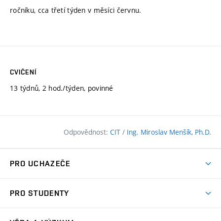
ročníku, cca třetí týden v měsíci červnu.
CVIČENÍ
13 týdnů, 2 hod./týden, povinné
Odpovědnost:
CIT
/
Ing. Miroslav Menšík, Ph.D.
PRO UCHAZEČE
Pojďte na FAST
PRO STUDENTY
Nabídka programů
Časový plán studia
Přijímačky