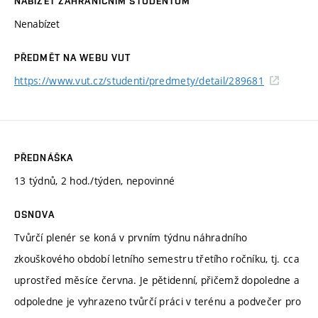
NABÍZET ZAHRANIČNÍM STUDENTŮM
Nenabízet
PŘEDMĚT NA WEBU VUT
https://www.vut.cz/studenti/predmety/detail/289681
PŘEDNÁŠKA
13 týdnů, 2 hod./týden, nepovinné
OSNOVA
Tvůrčí plenér se koná v prvním týdnu náhradního
zkouškového období letního semestru třetího ročníku, tj. cca
uprostřed měsíce června. Je pětidenní, přičemž dopoledne a
odpoledne je vyhrazeno tvůrčí práci v terénu a podvečer pro