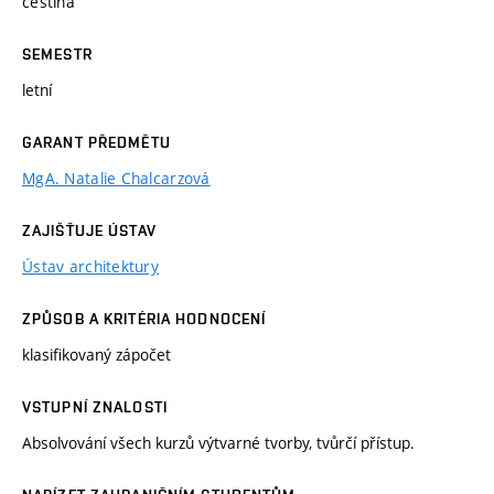
čeština
SEMESTR
letní
GARANT PŘEDMĚTU
MgA. Natalie Chalcarzová
ZAJIŠŤUJE ÚSTAV
Ústav architektury
ZPŮSOB A KRITÉRIA HODNOCENÍ
klasifikovaný zápočet
VSTUPNÍ ZNALOSTI
Absolvování všech kurzů výtvarné tvorby, tvůrčí přístup.