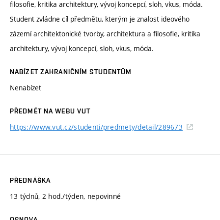
filosofie, kritika architektury, vývoj koncepcí, sloh, vkus, móda.
Student zvládne cíl předmětu, kterým je znalost ideového
zázemí architektonické tvorby, architektura a filosofie, kritika
architektury, vývoj koncepcí, sloh, vkus, móda.
NABÍZET ZAHRANIČNÍM STUDENTŮM
Nenabízet
PŘEDMĚT NA WEBU VUT
https://www.vut.cz/studenti/predmety/detail/289673
PŘEDNÁŠKA
13 týdnů, 2 hod./týden, nepovinné
OSNOVA