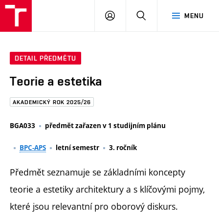
FAST
PŘIHLÁSIT
HLEDAT
MENU
VUT
SE
Brno
DETAIL PŘEDMĚTU
Teorie a estetika
AKADEMICKÝ ROK 2025/26
BGA033
předmět zařazen v 1 studijním plánu
BPC-APS
letní semestr
3. ročník
Předmět seznamuje se základními koncepty
teorie a estetiky architektury a s klíčovými pojmy,
které jsou relevantní pro oborový diskurs.