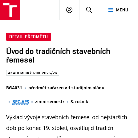
FAST
PŘIHLÁSIT
HLEDAT
MENU
VUT
SE
Brno
DETAIL PŘEDMĚTU
Úvod do tradičních stavebních
řemesel
AKADEMICKÝ ROK 2025/26
BGA031
předmět zařazen v 1 studijním plánu
BPC-APS
zimní semestr
3. ročník
Výklad vývoje stavebních řemesel od nejstarších
dob po konec 19. století, osvětlující tradiční