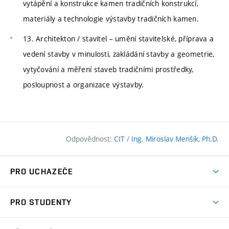
vytápění a konstrukce kamen tradičních konstrukcí,
materiály a technologie výstavby tradičních kamen.
13. Architekton / stavitel – umění stavitelské, příprava a
vedení stavby v minulosti, zakládání stavby a geometrie,
vytyčování a měření staveb tradičními prostředky,
posloupnost a organizace výstavby.
Odpovědnost:
CIT
/
Ing. Miroslav Menšík, Ph.D.
PRO UCHAZEČE
Pojďte na FAST
PRO STUDENTY
Nabídka programů
Časový plán studia
Přijímačky