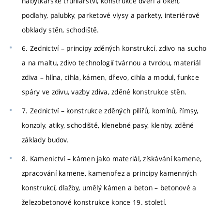
nábytkářské truhlářství, konstrukce dveří a oken,
podlahy, palubky, parketové vlysy a parkety, interiérové
obklady stěn, schodiště.
6. Zednictví – principy zděných konstrukcí, zdivo na sucho
a na maltu, zdivo technologií tvárnou a tvrdou, materiál
zdiva – hlína, cihla, kámen, dřevo, cihla a modul, funkce
spáry ve zdivu, vazby zdiva, zděné konstrukce stěn.
7. Zednictví – konstrukce zděných pilířů, komínů, římsy,
konzoly, atiky, schodiště, klenebné pasy, klenby, zděné
základy budov.
8. Kamenictví – kámen jako materiál, získávání kamene,
zpracování kamene, kamenořez a principy kamenných
konstrukcí, dlažby, umělý kámen a beton – betonové a
železobetonové konstrukce konce 19. století.