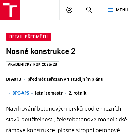
FAST
PŘIHLÁSIT
HLEDAT
MENU
VUT
SE
Brno
DETAIL PŘEDMĚTU
Nosné konstrukce 2
AKADEMICKÝ ROK 2025/26
BFA013
předmět zařazen v 1 studijním plánu
BPC-APS
letní semestr
2. ročník
Navrhování betonových prvků podle mezních
stavů použitelnosti, železobetonové monolitické
rámové konstrukce, plošné stropní betonové