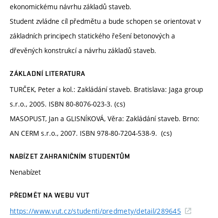
ekonomickému návrhu základů staveb.
Student zvládne cíl předmětu a bude schopen se orientovat v
základních principech statického řešení betonových a
dřevěných konstrukcí a návrhu základů staveb.
ZÁKLADNÍ LITERATURA
TURČEK, Peter a kol.: Zakládání staveb. Bratislava: Jaga group
s.r.o., 2005. ISBN 80-8076-023-3. (cs)
MASOPUST, Jan a GLISNÍKOVÁ, Věra: Zakládání staveb. Brno:
AN CERM s.r.o., 2007. ISBN 978-80-7204-538-9. (cs)
NABÍZET ZAHRANIČNÍM STUDENTŮM
Nenabízet
PŘEDMĚT NA WEBU VUT
https://www.vut.cz/studenti/predmety/detail/289645