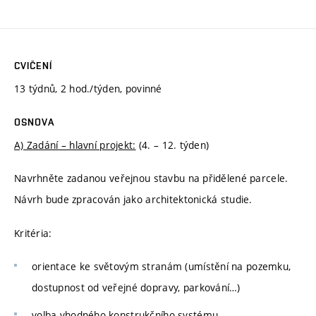
CVIČENÍ
13 týdnů, 2 hod./týden, povinné
OSNOVA
A) Zadání – hlavní projekt:
(4. – 12. týden)
Navrhněte zadanou veřejnou stavbu na přidělené parcele.
Návrh bude zpracován jako architektonická studie.
Kritéria:
orientace ke světovým stranám (umístění na pozemku,
dostupnost od veřejné dopravy, parkování…)
volba vhodného konstrukčního systému