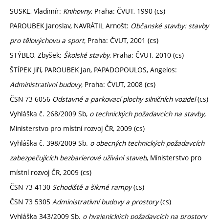
SUSKE, Vladimír:
Knihovny
, Praha: ČVUT, 1990 (cs)
PAROUBEK Jaroslav, NAVRÁTIL Arnošt:
Občanské stavby: stavby
pro tělovýchovu a sport
, Praha: ČVUT, 2001 (cs)
STÝBLO, Zbyšek:
Školské stavby
, Praha: ČVUT, 2010 (cs)
ŠTÍPEK Jiří, PAROUBEK Jan, PAPADOPOULOS, Angelos:
Administrativní budovy
, Praha: ČVUT, 2008 (cs)
ČSN 73 6056
Odstavné a parkovací plochy silničních vozidel
(cs)
Vyhláška č. 268/2009 Sb,
o technických požadavcích na stavby
,
Ministerstvo pro místní rozvoj ČR, 2009 (cs)
Vyhláška č. 398/2009 Sb.
o obecných technických požadavcích
zabezpečujících bezbarierové užívání staveb
, Ministerstvo pro
místní rozvoj ČR, 2009 (cs)
ČSN 73 4130
Schodiště a šikmé rampy
(cs)
ČSN 73 5305
Administrativní budovy a prostory
(cs)
Vyhláška 343/2009 Sb.
o hygienických požadavcích na prostory