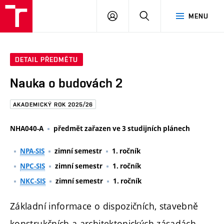
FAST
PŘIHLÁSIT
HLEDAT
MENU
VUT
SE
Brno
DETAIL PŘEDMĚTU
Nauka o budovách 2
AKADEMICKÝ ROK 2025/26
NHA040-A
předmět zařazen ve 3 studijních plánech
NPA-SIS
zimní semestr
1. ročník
NPC-SIS
zimní semestr
1. ročník
NKC-SIS
zimní semestr
1. ročník
Základní informace o dispozičních, stavebně
konstrukčních a architektonických zásadách