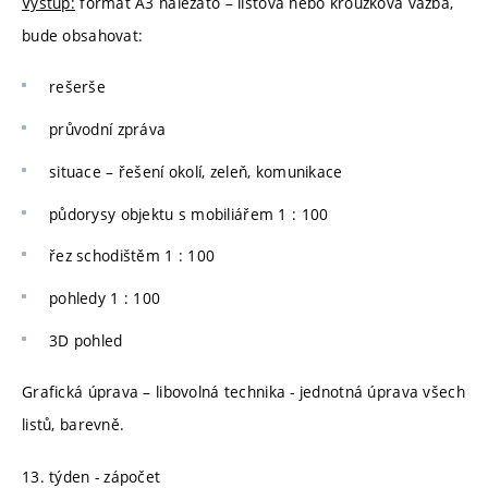
Výstup:
formát A3 naležato – lištová nebo kroužková vazba,
bude obsahovat:
rešerše
průvodní zpráva
situace – řešení okolí, zeleň, komunikace
půdorysy objektu s mobiliářem 1 : 100
řez schodištěm 1 : 100
pohledy 1 : 100
3D pohled
Grafická úprava – libovolná technika - jednotná úprava všech
listů, barevně.
13. týden - zápočet