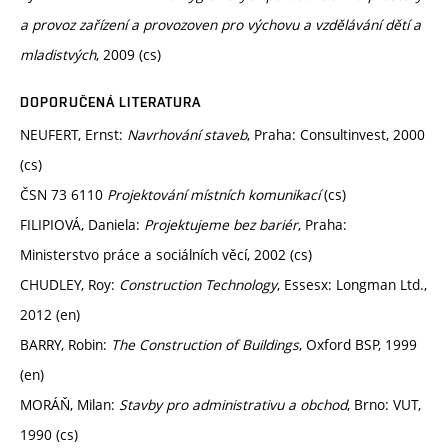
a provoz zařízení a provozoven pro výchovu a vzdělávání dětí a
mladistvých
, 2009 (cs)
DOPORUČENÁ LITERATURA
NEUFERT, Ernst:
Navrhování staveb
, Praha: Consultinvest, 2000
(cs)
ČSN 73 6110
Projektování místních komunikací
(cs)
FILIPIOVÁ, Daniela:
Projektujeme bez bariér
, Praha:
Ministerstvo práce a sociálních věcí, 2002 (cs)
CHUDLEY, Roy:
Construction Technology
, Essesx: Longman Ltd.,
2012 (en)
BARRY, Robin:
The Construction of Buildings
, Oxford BSP, 1999
(en)
MORÁŇ, Milan:
Stavby pro administrativu a obchod
, Brno: VUT,
1990 (cs)