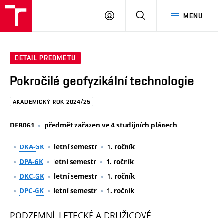
FAST
PŘIHLÁSIT
HLEDAT
MENU
VUT
SE
Brno
DETAIL PŘEDMĚTU
Pokročilé geofyzikální technologie
AKADEMICKÝ ROK 2024/25
DEB061
předmět zařazen ve 4 studijních plánech
DKA-GK
letní semestr
1. ročník
DPA-GK
letní semestr
1. ročník
DKC-GK
letní semestr
1. ročník
DPC-GK
letní semestr
1. ročník
PODZEMNÍ, LETECKÉ A DRUŽICOVÉ