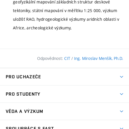
geofyzikální mapování základních struktur deskové
tektoniky, státní mapování v měřítku 1:25 000, výzkum
uložišť RAO, hydrogeologické výzkumy aridních oblasti v
Africe, archeologické výzkumy,
Odpovědnost:
CIT
/
Ing. Miroslav Menšík, Ph.D.
PRO UCHAZEČE
Pojďte na FAST
PRO STUDENTY
Nabídka programů
Časový plán studia
Přijímačky
VĚDA A VÝZKUM
Studijní programy
Zápisy
Úspěchy
Předměty
SPOLUPRÁCE S FAST
(externí