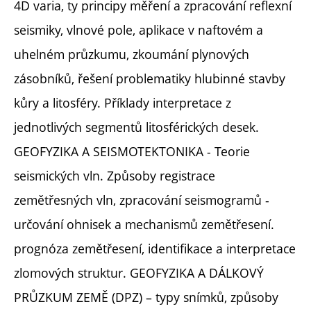
4D varia, ty principy měření a zpracování reflexní
seismiky, vlnové pole, aplikace v naftovém a
uhelném průzkumu, zkoumání plynových
zásobníků, řešení problematiky hlubinné stavby
kůry a litosféry. Příklady interpretace z
jednotlivých segmentů litosférických desek.
GEOFYZIKA A SEISMOTEKTONIKA - Teorie
seismických vln. Způsoby registrace
zemětřesných vln, zpracování seismogramů -
určování ohnisek a mechanismů zemětřesení.
prognóza zemětřesení, identifikace a interpretace
zlomových struktur. GEOFYZIKA A DÁLKOVÝ
PRŮZKUM ZEMĚ (DPZ) – typy snímků, způsoby