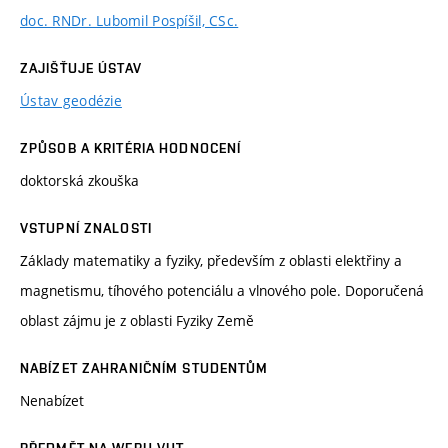
doc. RNDr. Lubomil Pospíšil, CSc.
ZAJIŠŤUJE ÚSTAV
Ústav geodézie
ZPŮSOB A KRITÉRIA HODNOCENÍ
doktorská zkouška
VSTUPNÍ ZNALOSTI
Základy matematiky a fyziky, především z oblasti elektřiny a
magnetismu, tíhového potenciálu a vlnového pole. Doporučená
oblast zájmu je z oblasti Fyziky Země
NABÍZET ZAHRANIČNÍM STUDENTŮM
Nenabízet
PŘEDMĚT NA WEBU VUT