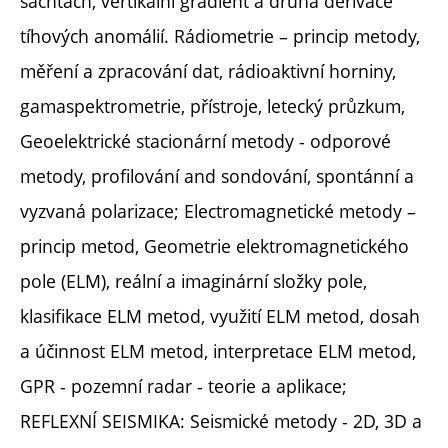
šachtách, vertikální gradient a druhá derivace
tíhových anomálií. Rádiometrie – princip metody,
měření a zpracování dat, rádioaktivní horniny,
gamaspektrometrie, přístroje, letecký průzkum,
Geoelektrické stacionární metody - odporové
metody, profilování and sondování, spontánní a
vyzvaná polarizace; Electromagnetické metody –
princip metod, Geometrie elektromagnetického
pole (ELM), reální a imaginární složky pole,
klasifikace ELM metod, využití ELM metod, dosah
a účinnost ELM metod, interpretace ELM metod,
GPR - pozemní radar - teorie a aplikace;
REFLEXNÍ SEISMIKA: Seismické metody - 2D, 3D a