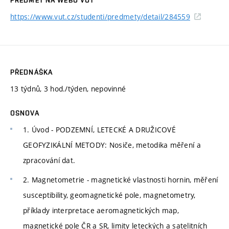
https://www.vut.cz/studenti/predmety/detail/284559
PŘEDNÁŠKA
13 týdnů, 3 hod./týden, nepovinné
OSNOVA
1. Úvod - PODZEMNÍ, LETECKÉ A DRUŽICOVÉ
GEOFYZIKÁLNÍ METODY: Nosiče, metodika měření a
zpracování dat.
2. Magnetometrie - magnetické vlastnosti hornin, měření
susceptibility, geomagnetické pole, magnetometry,
příklady interpretace aeromagnetických map,
magnetické pole ČR a SR, limity leteckých a satelitních