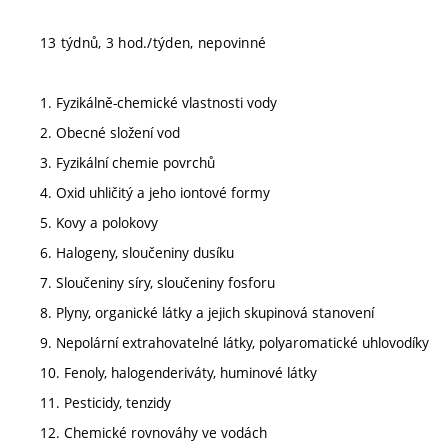
13 týdnů, 3 hod./týden, nepovinné
1. Fyzikálně-chemické vlastnosti vody
2. Obecné složení vod
3. Fyzikální chemie povrchů
4. Oxid uhličitý a jeho iontové formy
5. Kovy a polokovy
6. Halogeny, sloučeniny dusíku
7. Sloučeniny síry, sloučeniny fosforu
8. Plyny, organické látky a jejich skupinová stanovení
9. Nepolární extrahovatelné látky, polyaromatické uhlovodíky
10. Fenoly, halogenderiváty, huminové látky
11. Pesticidy, tenzidy
12. Chemické rovnováhy ve vodách