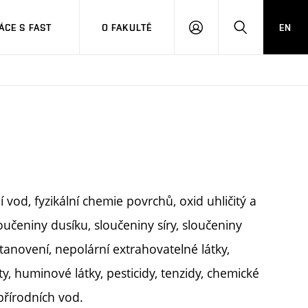
CE S FAST
O FAKULTĚ
EN
PŘIHLÁSIT
HLEDAT
SE
 vod, fyzikální chemie povrchů, oxid uhličitý a
oučeniny dusíku, sloučeniny síry, sloučeniny
stanovení, nepolární extrahovatelné látky,
y, huminové látky, pesticidy, tenzidy, chemické
přírodních vod.