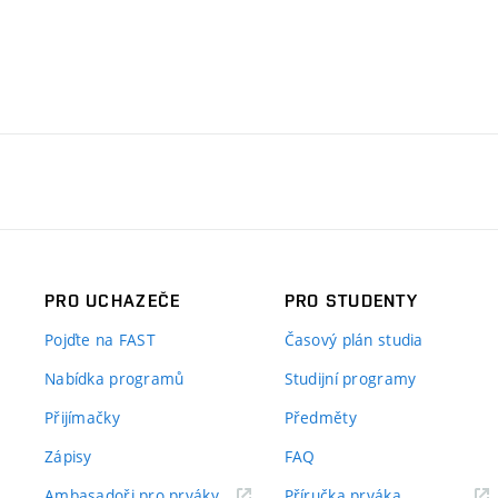
PRO UCHAZEČE
PRO STUDENTY
Pojďte na FAST
Časový plán studia
Nabídka programů
Studijní programy
Přijímačky
Předměty
Zápisy
FAQ
(externí
(externí
Ambasadoři pro prváky
Příručka prváka