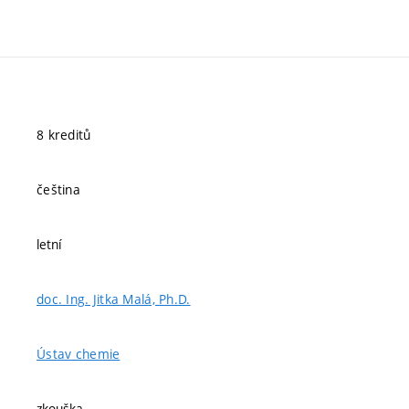
8 kreditů
čeština
letní
doc. Ing. Jitka Malá, Ph.D.
Ústav chemie
zkouška