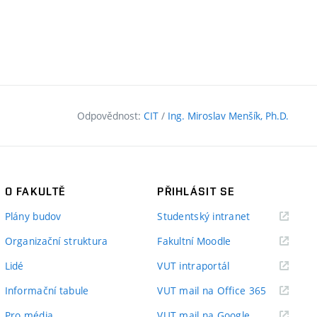
Odpovědnost:
CIT
/
Ing. Miroslav Menšík, Ph.D.
O FAKULTĚ
PŘIHLÁSIT SE
(externí
Plány budov
Studentský intranet
odkaz)
(externí
Organizační struktura
Fakultní Moodle
odkaz)
(externí
Lidé
VUT intraportál
odkaz)
(externí
Informační tabule
VUT mail na Office 365
odkaz)
(externí
Pro média
VUT mail na Google