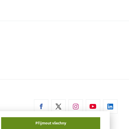
erní
az)
Přijmout všechny