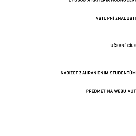
ZPŮSOB A KRITÉRIA HODNOCENÍ
VSTUPNÍ ZNALOSTI
UČEBNÍ CÍLE
NABÍZET ZAHRANIČNÍM STUDENTŮM
PŘEDMĚT NA WEBU VUT