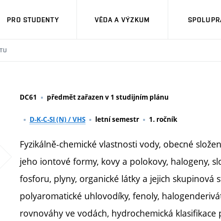
PRO STUDENTY
VĚDA A VÝZKUM
SPOLUPRÁ
TU
DC61
předmět zařazen v 1 studijním plánu
D-K-C-SI (N) / VHS
letní semestr
1. ročník
Fyzikálně-chemické vlastnosti vody, obecné složení
jeho iontové formy, kovy a polokovy, halogeny, sl
fosforu, plyny, organické látky a jejich skupinová 
polyaromatické uhlovodíky, fenoly, halogenderivát
rovnováhy ve vodách, hydrochemická klasifikace 