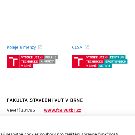
Koleje a menzy
CESA
(externí
(ext
odkaz)
odk
FAKULTA STAVEBNÍ VUT V BRNĚ
Veveří 331/95
www.fce.vutbr.cz
602 00 Brno
info@fce.vutbr.cz
jí nezbytné cookies soubory pro zajištění správné funkčnosti.