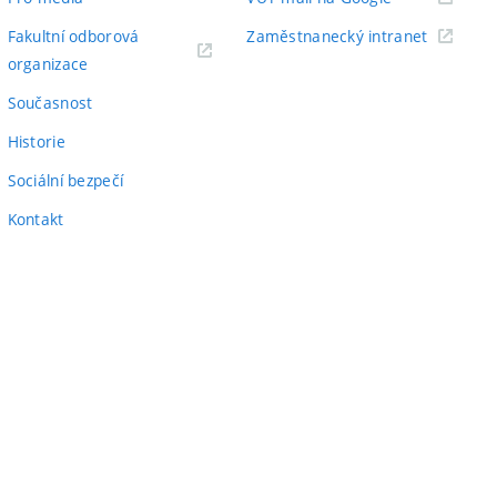
odkaz)
(externí
Fakultní odborová
Zaměstnanecký intranet
(externí
odkaz)
organizace
odkaz)
Současnost
Historie
Sociální bezpečí
Kontakt