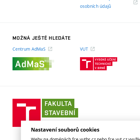
(externí
osobních údajů
odkaz)
MOŽNÁ JEŠTĚ HLEDÁTE
Centrum AdMaS
VUT
(externí
(externí
odkaz)
odkaz)
Fakulta
stavební
VUT
v
Nastavení souborů cookies
Brně
Weby na doménách fce.vutbr.cz nebo fce.vut.cz využíva