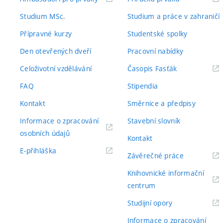
odkaz)
odkaz)
Studium MSc.
Studium a práce v zahraničí
Přípravné kurzy
Studentské spolky
Den otevřených dveří
Pracovní nabídky
(externí
Celoživotní vzdělávání
Časopis Fasťák
odkaz)
FAQ
Stipendia
Kontakt
Směrnice a předpisy
Informace o zpracování
Stavební slovník
(externí
osobních údajů
Kontakt
odkaz)
(externí
E-přihláška
(externí
Závěrečné práce
odkaz)
odkaz)
Knihovnické informační
(externí
centrum
odkaz)
(externí
Studijní opory
odkaz)
Informace o zpracování