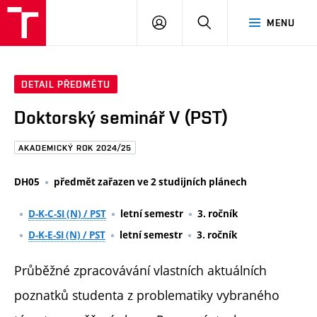
FAST
PŘIHLÁSIT
HLEDAT
MENU
VUT
SE
Brno
DETAIL PŘEDMĚTU
Doktorský seminář V (PST)
AKADEMICKÝ ROK 2024/25
DH05
předmět zařazen ve 2 studijních plánech
D-K-C-SI (N) / PST
letní semestr
3. ročník
D-K-E-SI (N) / PST
letní semestr
3. ročník
Průběžné zpracovávání vlastních aktuálních
poznatků studenta z problematiky vybraného