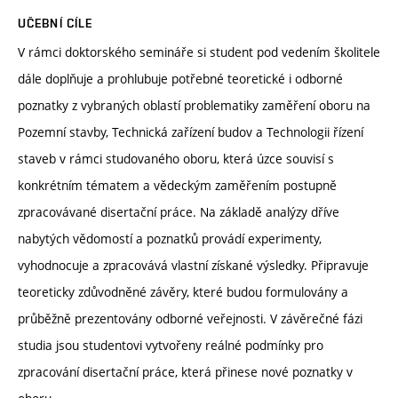
UČEBNÍ CÍLE
V rámci doktorského semináře si student pod vedením školitele
dále doplňuje a prohlubuje potřebné teoretické i odborné
poznatky z vybraných oblastí problematiky zaměření oboru na
Pozemní stavby, Technická zařízení budov a Technologii řízení
staveb v rámci studovaného oboru, která úzce souvisí s
konkrétním tématem a vědeckým zaměřením postupně
zpracovávané disertační práce. Na základě analýzy dříve
nabytých vědomostí a poznatků provádí experimenty,
vyhodnocuje a zpracovává vlastní získané výsledky. Připravuje
teoreticky zdůvodněné závěry, které budou formulovány a
průběžně prezentovány odborné veřejnosti. V závěrečné fázi
studia jsou studentovi vytvořeny reálné podmínky pro
zpracování disertační práce, která přinese nové poznatky v