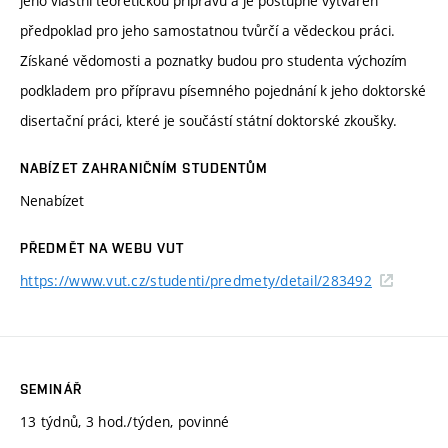
jeho vlastní teoretickou přípravu a je postupně vytvářen
předpoklad pro jeho samostatnou tvůrčí a vědeckou práci.
Získané vědomosti a poznatky budou pro studenta výchozím
podkladem pro přípravu písemného pojednání k jeho doktorské
disertační práci, které je součástí státní doktorské zkoušky.
NABÍZET ZAHRANIČNÍM STUDENTŮM
Nenabízet
PŘEDMĚT NA WEBU VUT
https://www.vut.cz/studenti/predmety/detail/283492
SEMINÁŘ
13 týdnů, 3 hod./týden, povinné