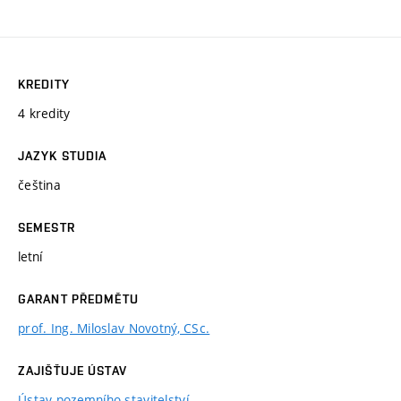
KREDITY
4 kredity
JAZYK STUDIA
čeština
SEMESTR
letní
GARANT PŘEDMĚTU
prof. Ing. Miloslav Novotný, CSc.
ZAJIŠŤUJE ÚSTAV
Ústav pozemního stavitelství