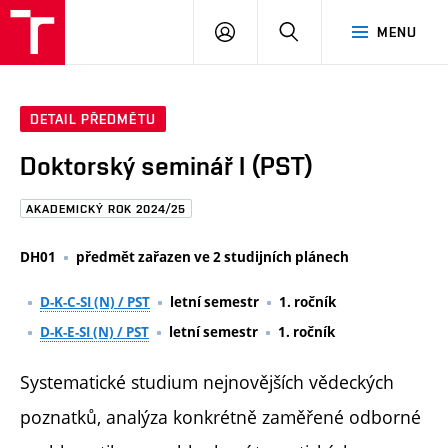
FAST
PŘIHLÁSIT
HLEDAT
MENU
VUT
SE
Brno
DETAIL PŘEDMĚTU
Doktorský seminář I (PST)
AKADEMICKÝ ROK 2024/25
DH01
předmět zařazen ve 2 studijních plánech
D-K-C-SI (N) / PST
letní semestr
1. ročník
D-K-E-SI (N) / PST
letní semestr
1. ročník
Systematické studium nejnovějších vědeckých
poznatků, analýza konkrétně zaměřené odborné