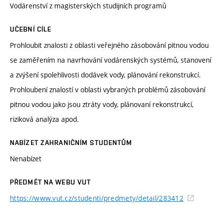
Vodárenství z magisterských studijních programů
UČEBNÍ CÍLE
Prohloubit znalosti z oblasti veřejného zásobování pitnou vodou
se zaměřením na navrhování vodárenských systémů, stanovení
a zvýšení spolehlivosti dodávek vody, plánování rekonstrukcí.
Prohloubení znalostí v oblasti vybraných problémů zásobování
pitnou vodou jako jsou ztráty vody, plánovaní rekonstrukcí,
riziková analýza apod.
NABÍZET ZAHRANIČNÍM STUDENTŮM
Nenabízet
PŘEDMĚT NA WEBU VUT
https://www.vut.cz/studenti/predmety/detail/283412