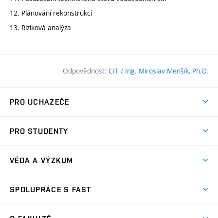
12. Plánování rekonstrukcí
13. Riziková analýza
Odpovědnost:
CIT
/
Ing. Miroslav Menšík, Ph.D.
PRO UCHAZEČE
Pojďte na FAST
PRO STUDENTY
Nabídka programů
Časový plán studia
Přijímačky
VĚDA A VÝZKUM
Studijní programy
Zápisy
Úspěchy
Předměty
SPOLUPRÁCE S FAST
(externí
Ambasadoři pro prváky
Licence a patenty
odkaz)
FAQ
Studium MSc.
Firemní spolupráce
Centra výzkumu