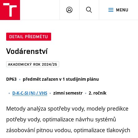
FAST
PŘIHLÁSIT
HLEDAT
MENU
VUT
SE
Brno
DETAIL PŘEDMĚTU
Vodárenství
AKADEMICKÝ ROK 2024/25
DP63
předmět zařazen v 1 studijním plánu
D-K-C-SI (N) / VHS
zimní semestr
2. ročník
Metody analýza spotřeby vody, modely predikce
potřeby vody, optimalizace návrhu systémů
zásobování pitnou vodou, optimalizace tlakových