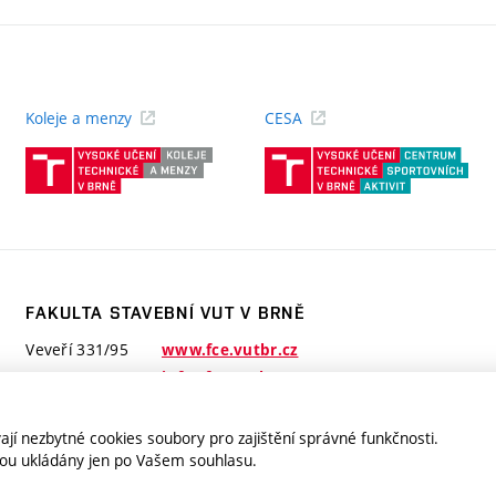
Koleje a menzy
CESA
(externí
(ext
odkaz)
odk
FAKULTA STAVEBNÍ VUT V BRNĚ
Veveří 331/95
www.fce.vutbr.cz
602 00 Brno
info@fce.vutbr.cz
jí nezbytné cookies soubory pro zajištění správné funkčnosti.
jsou ukládány jen po Vašem souhlasu.