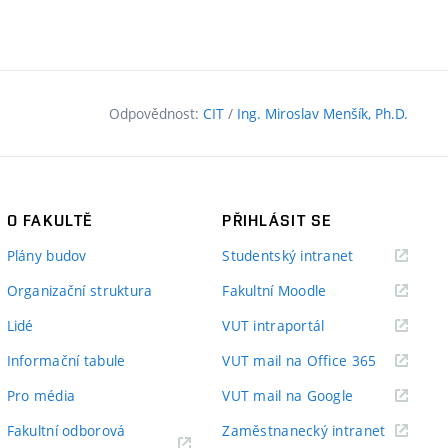
Odpovědnost:
CIT
/
Ing. Miroslav Menšík, Ph.D.
O FAKULTĚ
PŘIHLÁSIT SE
(externí
Plány budov
Studentský intranet
odkaz)
(externí
Organizační struktura
Fakultní Moodle
odkaz)
(externí
Lidé
VUT intraportál
odkaz)
(externí
Informační tabule
VUT mail na Office 365
odkaz)
(externí
Pro média
VUT mail na Google
odkaz)
(externí
Fakultní odborová
Zaměstnanecký intranet