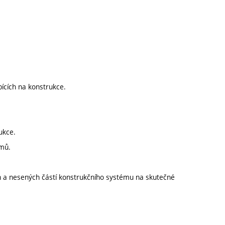
ících na konstrukce.
ukce.
émů.
h a nesených částí konstrukčního systému na skutečné