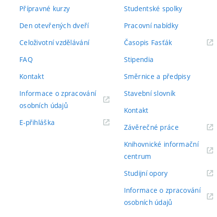
Přípravné kurzy
Studentské spolky
Den otevřených dveří
Pracovní nabídky
(externí
Celoživotní vzdělávání
Časopis Fasťák
odkaz)
FAQ
Stipendia
Kontakt
Směrnice a předpisy
Informace o zpracování
Stavební slovník
(externí
osobních údajů
Kontakt
odkaz)
(externí
E-přihláška
(externí
Závěrečné práce
odkaz)
odkaz)
Knihovnické informační
(externí
centrum
odkaz)
(externí
Studijní opory
odkaz)
Informace o zpracování
(externí
osobních údajů
odkaz)