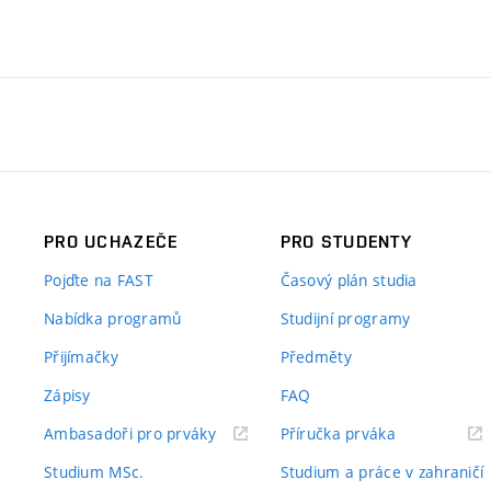
PRO UCHAZEČE
PRO STUDENTY
Pojďte na FAST
Časový plán studia
Nabídka programů
Studijní programy
Přijímačky
Předměty
Zápisy
FAQ
(externí
(externí
Ambasadoři pro prváky
Příručka prváka
odkaz)
odkaz)
Studium MSc.
Studium a práce v zahraničí