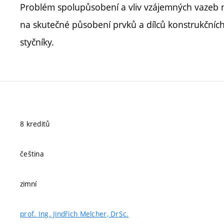
Problém spolupůsobení a vliv vzájemných vazeb 
na skutečné působení prvků a dílců konstrukčníc
styčníky.
8 kreditů
čeština
zimní
prof. Ing. Jindřich Melcher, DrSc.