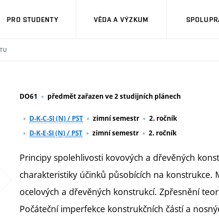
PRO STUDENTY
VĚDA A VÝZKUM
SPOLUPRÁ
TU
DO61
předmět zařazen ve 2 studijních plánech
D-K-C-SI (N) / PST
zimní semestr
2. ročník
D-K-E-SI (N) / PST
zimní semestr
2. ročník
Principy spolehlivosti kovových a dřevěných kon
charakteristiky účinků působících na konstrukce. 
ocelových a dřevěných konstrukcí. Zpřesnění te
Počáteční imperfekce konstrukčních částí a nosný