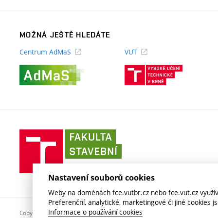
MOŽNÁ JEŠTĚ HLEDÁTE
Centrum AdMaS
VUT
(externí
(externí
odkaz)
odkaz)
Fakulta
stavební
VUT
v
Nastavení souborů cookies
Brně
Weby na doménách fce.vutbr.cz nebo fce.vut.cz využíva
Preferenční, analytické, marketingové či jiné cookies 
Informace o používání cookies
Copyright © 2026 VUT v Brně