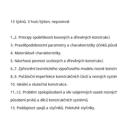
13 týdnů, 3 hod./týden, nepovinné
1.,2. Principy spolehlivosti kovových a dřevěných konstrukcí.
3. Pravděpodobnostní parametry a charakteristiky účinků působ
4. Materiálové charakteristiky.
5. Návrhová pevnost ocelových a dřevěných konstrukcí.
6.,7. Zpřesnění teoretického výpočtového modelu nosné konstr
8.,9. Počáteční imperfekce konstrukčních částí a nosných syst
10. Ideální a skutečná konstrukce.
11.,12. Problém spolupůsobení a vliv vzájemných vazeb nosnýc
působení prvků a dílců konstrukčních systémů.
13. Poddajnost spojů a styčníků. Polotuhé styčníky.