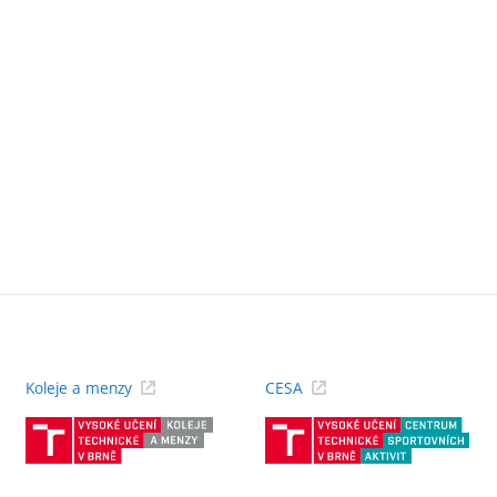
Koleje a menzy
CESA
(externí
(ext
odkaz)
odk