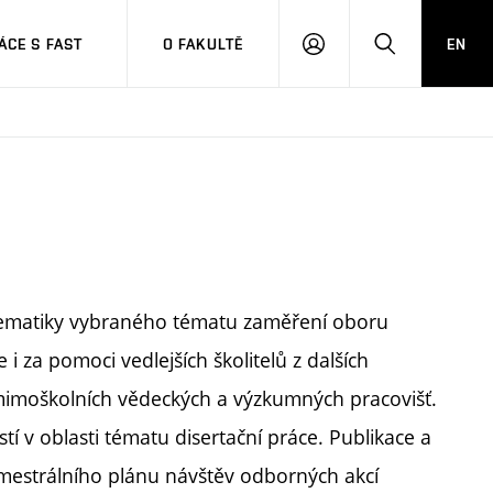
CE S FAST
O FAKULTĚ
EN
PŘIHLÁSIT
HLEDAT
SE
lematiky vybraného tématu zaměření oboru
i za pomoci vedlejších školitelů z dalších
 mimoškolních vědeckých a výzkumných pracovišť.
í v oblasti tématu disertační práce. Publikace a
semestrálního plánu návštěv odborných akcí