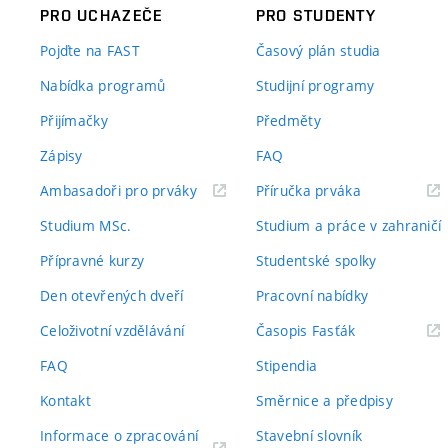
PRO UCHAZEČE
PRO STUDENTY
Pojďte na FAST
Časový plán studia
Nabídka programů
Studijní programy
Přijímačky
Předměty
Zápisy
FAQ
(externí
(externí
Ambasadoři pro prváky
Příručka prváka
odkaz)
odkaz)
Studium MSc.
Studium a práce v zahraničí
Přípravné kurzy
Studentské spolky
Den otevřených dveří
Pracovní nabídky
(externí
Celoživotní vzdělávání
Časopis Fasťák
odkaz)
FAQ
Stipendia
Kontakt
Směrnice a předpisy
Informace o zpracování
Stavební slovník