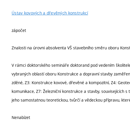
Ústav kovových a dřevěných konstrukcí
zápočet
Znalosti na úrovni absolventa VŠ stavebního směru oboru Kons
V rámci doktorského semináře doktorand pod vedením školitele 
vybraných oblastí oboru Konstrukce a dopravní stavby zaměřen
zděné, Z3: Konstrukce kovové, dřevěné a kompozitní, Z4: Geotec
komunikace, Z7: Železniční konstrukce a stavby, souvisejících 
jeho samostatnou teoretickou, tvůrčí a vědeckou přípravu, které
Nenabízet