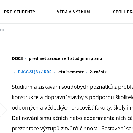
PRO STUDENTY
VĚDA A VÝZKUM
SPOLUPRÁ
TU
DO03
předmět zařazen v 1 studijním plánu
D-K-C-SI (N) / KDS
letní semestr
2. ročník
Studium a získávání soudobých poznatků z prob
konstrukce a dopravní stavby s podporou školitele 
odborných a vědeckých pracovišť fakulty, školy i
Definování simulačních nebo experimentálních část
prezentace výstupů z tvůrčí činnosti. Sestavení 