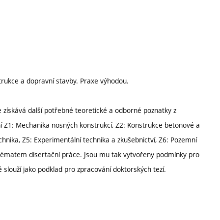
trukce a dopravní stavby. Praxe výhodou.
získává další potřebné teoretické a odborné poznatky z
í Z1: Mechanika nosných konstrukcí, Z2: Konstrukce betonové a
hnika, Z5: Experimentální technika a zkušebnictví, Z6: Pozemní
s tématem disertační práce. Jsou mu tak vytvořeny podmínky pro
 slouží jako podklad pro zpracování doktorských tezí.