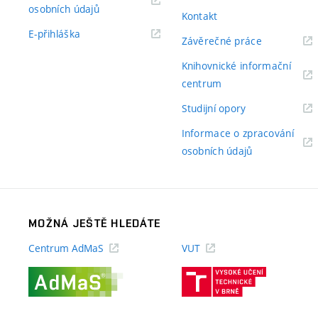
(externí
osobních údajů
Kontakt
odkaz)
(externí
E-přihláška
(externí
Závěrečné práce
odkaz)
odkaz)
Knihovnické informační
(externí
centrum
odkaz)
(externí
Studijní opory
odkaz)
Informace o zpracování
(externí
osobních údajů
odkaz)
MOŽNÁ JEŠTĚ HLEDÁTE
Centrum AdMaS
VUT
(externí
(externí
odkaz)
odkaz)