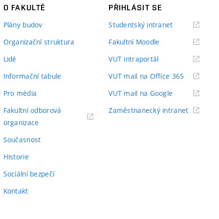
O FAKULTĚ
PŘIHLÁSIT SE
(externí
Plány budov
Studentský intranet
odkaz)
(externí
Organizační struktura
Fakultní Moodle
odkaz)
(externí
Lidé
VUT intraportál
odkaz)
(externí
Informační tabule
VUT mail na Office 365
odkaz)
(externí
Pro média
VUT mail na Google
odkaz)
(externí
Fakultní odborová
Zaměstnanecký intranet
(externí
odkaz)
organizace
odkaz)
Současnost
Historie
Sociální bezpečí
Kontakt