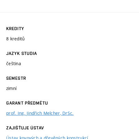
KREDITY
8 kreditů
JAZYK STUDIA
čeština
SEMESTR
zimní
GARANT PŘEDMĚTU
prof. Ing. Jindřich Melcher, DrSc.
ZAJIŠŤUJE ÚSTAV
Ústav kovových a dřevěných konstrukcí