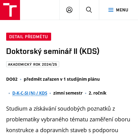
FAST
PŘIHLÁSIT
HLEDAT
MENU
VUT
SE
Brno
DETAIL PŘEDMĚTU
Doktorský seminář II (KDS)
AKADEMICKÝ ROK 2024/25
DO02
předmět zařazen v 1 studijním plánu
D-K-C-SI (N) / KDS
zimní semestr
2. ročník
Studium a získávání soudobých poznatků z
problematiky vybraného tématu zaměření oboru
konstrukce a dopravních staveb s podporou