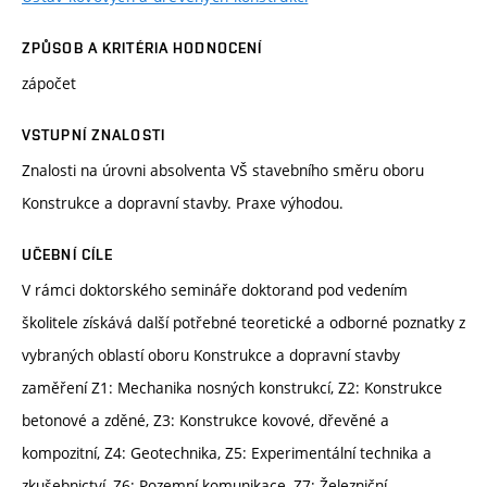
ZPŮSOB A KRITÉRIA HODNOCENÍ
zápočet
VSTUPNÍ ZNALOSTI
Znalosti na úrovni absolventa VŠ stavebního směru oboru
Konstrukce a dopravní stavby. Praxe výhodou.
UČEBNÍ CÍLE
V rámci doktorského semináře doktorand pod vedením
školitele získává další potřebné teoretické a odborné poznatky z
vybraných oblastí oboru Konstrukce a dopravní stavby
zaměření Z1: Mechanika nosných konstrukcí, Z2: Konstrukce
betonové a zděné, Z3: Konstrukce kovové, dřevěné a
kompozitní, Z4: Geotechnika, Z5: Experimentální technika a
zkušebnictví, Z6: Pozemní komunikace, Z7: Železniční