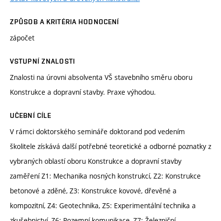
ZPŮSOB A KRITÉRIA HODNOCENÍ
zápočet
VSTUPNÍ ZNALOSTI
Znalosti na úrovni absolventa VŠ stavebního směru oboru
Konstrukce a dopravní stavby. Praxe výhodou.
UČEBNÍ CÍLE
V rámci doktorského semináře doktorand pod vedením
školitele získává další potřebné teoretické a odborné poznatky z
vybraných oblastí oboru Konstrukce a dopravní stavby
zaměření Z1: Mechanika nosných konstrukcí, Z2: Konstrukce
betonové a zděné, Z3: Konstrukce kovové, dřevěné a
kompozitní, Z4: Geotechnika, Z5: Experimentální technika a
zkušebnictví, Z6: Pozemní komunikace, Z7: Železniční