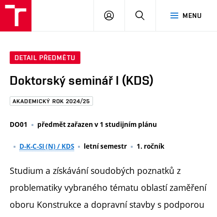
FAST
PŘIHLÁSIT
HLEDAT
MENU
VUT
SE
Brno
DETAIL PŘEDMĚTU
Doktorský seminář I (KDS)
AKADEMICKÝ ROK 2024/25
DO01
předmět zařazen v 1 studijním plánu
D-K-C-SI (N) / KDS
letní semestr
1. ročník
Studium a získávání soudobých poznatků z
problematiky vybraného tématu oblastí zaměření
oboru Konstrukce a dopravní stavby s podporou