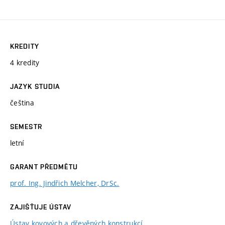
KREDITY
4 kredity
JAZYK STUDIA
čeština
SEMESTR
letní
GARANT PŘEDMĚTU
prof. Ing. Jindřich Melcher, DrSc.
ZAJIŠŤUJE ÚSTAV
Ústav kovových a dřevěných konstrukcí