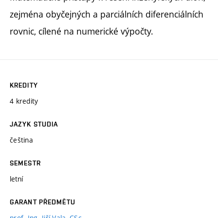
zejména obyčejných a parciálních diferenciálních
rovnic, cílené na numerické výpočty.
KREDITY
4 kredity
JAZYK STUDIA
čeština
SEMESTR
letní
GARANT PŘEDMĚTU
prof. Ing. Jiří Vala, CSc.