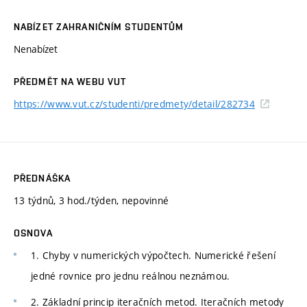
NABÍZET ZAHRANIČNÍM STUDENTŮM
Nenabízet
PŘEDMĚT NA WEBU VUT
https://www.vut.cz/studenti/predmety/detail/282734
PŘEDNÁŠKA
13 týdnů, 3 hod./týden, nepovinné
OSNOVA
1. Chyby v numerických výpočtech. Numerické řešení
jedné rovnice pro jednu reálnou neznámou.
2. Základní princip iteračních metod. Iteračních metody