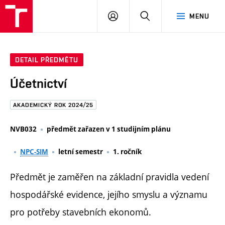
FAST
PŘIHLÁSIT
HLEDAT
MENU
VUT
SE
Brno
DETAIL PŘEDMĚTU
Účetnictví
AKADEMICKÝ ROK 2024/25
NVB032
předmět zařazen v 1 studijním plánu
NPC-SIM
letní semestr
1. ročník
Předmět je zaměřen na základní pravidla vedení
hospodářské evidence, jejího smyslu a významu
pro potřeby stavebních ekonomů.