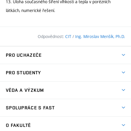
13. Úloha současného šíření vlhkosti a tepla v porézních
látkách, numerické řešení.
Odpovědnost:
CIT
/
Ing. Miroslav Menšík, Ph.D.
PRO UCHAZEČE
Pojďte na FAST
PRO STUDENTY
Nabídka programů
Časový plán studia
Přijímačky
VĚDA A VÝZKUM
Studijní programy
Zápisy
Úspěchy
Předměty
SPOLUPRÁCE S FAST
(externí
Ambasadoři pro prváky
Licence a patenty
odkaz)
FAQ
Studium MSc.
Firemní spolupráce
Centra výzkumu
O FAKULTĚ
(externí
Příručka prváka
Přípravné kurzy
Zahraniční spolupráce