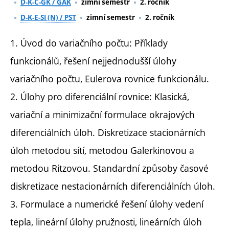
D-K-C-GK / GAK
zimní semestr
2. ročník
D-K-E-SI (N) / PST
zimní semestr
2. ročník
1. Úvod do variačního počtu: Příklady
funkcionálů, řešení nejjednodušší úlohy
variačního počtu, Eulerova rovnice funkcionálu.
2. Úlohy pro diferenciální rovnice: Klasická,
variační a minimizační formulace okrajových
diferenciálních úloh. Diskretizace stacionárních
úloh metodou sítí, metodou Galerkinovou a
metodou Ritzovou. Standardní způsoby časové
diskretizace nestacionárních diferenciálních úloh.
3. Formulace a numerické řešení úlohy vedení
tepla, lineární úlohy pružnosti, lineárních úloh