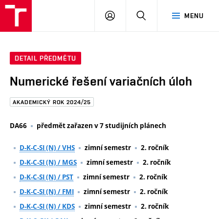
FAST
PŘIHLÁSIT
HLEDAT
MENU
VUT
SE
Brno
DETAIL PŘEDMĚTU
Numerické řešení variačních úloh
AKADEMICKÝ ROK 2024/25
DA66
předmět zařazen v 7 studijních plánech
D-K-C-SI (N) / VHS
zimní semestr
2. ročník
D-K-C-SI (N) / MGS
zimní semestr
2. ročník
D-K-C-SI (N) / PST
zimní semestr
2. ročník
D-K-C-SI (N) / FMI
zimní semestr
2. ročník
D-K-C-SI (N) / KDS
zimní semestr
2. ročník