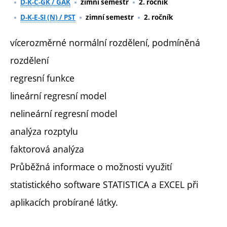
D-K-C-GK / GAK
zimní semestr
2. ročník
D-K-E-SI (N) / PST
zimní semestr
2. ročník
vícerozměrné normální rozdělení, podmíněná
rozdělení
regresní funkce
lineární regresní model
nelineární regresní model
analýza rozptylu
faktorová analýza
Průběžná informace o možnosti využití
statistického software STATISTICA a EXCEL při
aplikacích probírané látky.