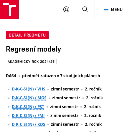
FAST
PŘIHLÁSIT
HLEDAT
MENU
VUT
SE
Brno
DETAIL PŘEDMĚTU
Regresní modely
AKADEMICKÝ ROK 2024/25
DA64
předmět zařazen v 7 studijních plánech
D-K-C-SI (N) / VHS
zimní semestr
2. ročník
D-K-C-SI (N) / MGS
zimní semestr
2. ročník
D-K-C-SI (N) / PST
zimní semestr
2. ročník
D-K-C-SI (N) / FMI
zimní semestr
2. ročník
D-K-C-SI (N) / KDS
zimní semestr
2. ročník