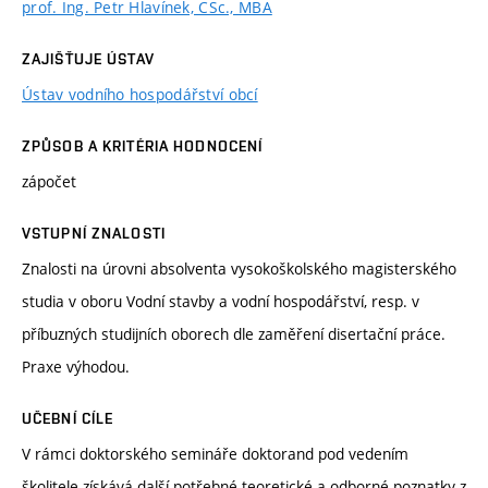
prof. Ing. Petr Hlavínek, CSc., MBA
ZAJIŠŤUJE ÚSTAV
Ústav vodního hospodářství obcí
ZPŮSOB A KRITÉRIA HODNOCENÍ
zápočet
VSTUPNÍ ZNALOSTI
Znalosti na úrovni absolventa vysokoškolského magisterského
studia v oboru Vodní stavby a vodní hospodářství, resp. v
příbuzných studijních oborech dle zaměření disertační práce.
Praxe výhodou.
UČEBNÍ CÍLE
V rámci doktorského semináře doktorand pod vedením
školitele získává další potřebné teoretické a odborné poznatky z