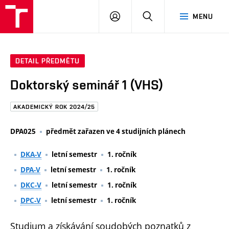
FAST
PŘIHLÁSIT
HLEDAT
MENU
VUT
SE
Brno
DETAIL PŘEDMĚTU
Doktorský seminář 1 (VHS)
AKADEMICKÝ ROK 2024/25
DPA025
předmět zařazen ve 4 studijních plánech
DKA-V
letní semestr
1. ročník
DPA-V
letní semestr
1. ročník
DKC-V
letní semestr
1. ročník
DPC-V
letní semestr
1. ročník
Studium a získávání soudobých poznatků z