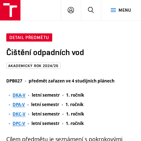
FAST
PŘIHLÁSIT
HLEDAT
MENU
VUT
SE
Brno
DETAIL PŘEDMĚTU
Čištění odpadních vod
AKADEMICKÝ ROK 2024/25
DPB027
předmět zařazen ve 4 studijních plánech
DKA-V
letní semestr
1. ročník
DPA-V
letní semestr
1. ročník
DKC-V
letní semestr
1. ročník
DPC-V
letní semestr
1. ročník
Cílem předmětu je seznámení s pokrokovými