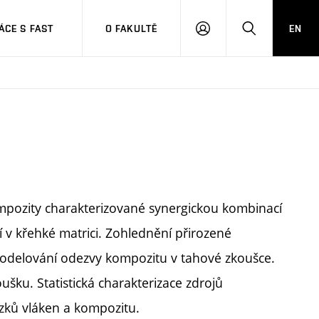
CE S FAST
O FAKULTĚ
EN
PŘIHLÁSIT
HLEDAT
SE
mpozity charakterizované synergickou kombinací
í v křehké matrici. Zohlednění přirozené
Modelování odezvy kompozitu v tahové zkoušce.
ku. Statistická charakterizace zdrojů
azků vláken a kompozitu.