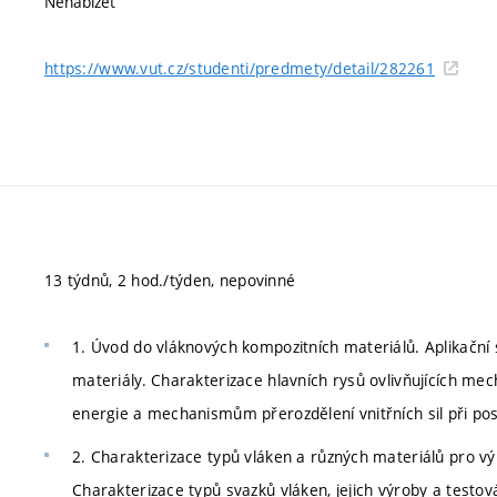
Nenabízet
https://www.vut.cz/studenti/predmety/detail/282261
13 týdnů, 2 hod./týden, nepovinné
1. Úvod do vláknových kompozitních materiálů. Aplikační 
materiály. Charakterizace hlavních rysů ovlivňujících m
energie a mechanismům přerozdělení vnitřních sil při 
2. Charakterizace typů vláken a různých materiálů pro výro
Charakterizace typů svazků vláken, jejich výroby a testová