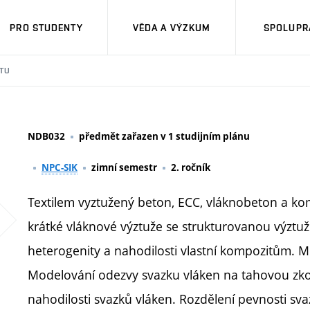
PRO STUDENTY
VĚDA A VÝZKUM
SPOLUPRÁ
TU
NDB032
předmět zařazen v 1 studijním plánu
NPC-SIK
zimní semestr
2. ročník
Textilem vyztužený beton, ECC, vláknobeton a ko
krátké vláknové výztuže se strukturovanou výztuž
heterogenity a nahodilosti vlastní kompozitům. 
Modelování odezvy svazku vláken na tahovou zkouš
nahodilosti svazků vláken. Rozdělení pevnosti sv