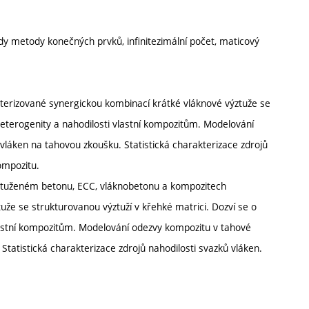
ady metody konečných prvků, infinitezimální počet, maticový
terizované synergickou kombinací krátké vláknové výztuže se
heterogenity a nahodilosti vlastní kompozitům. Modelování
láken na tahovou zkoušku. Statistická charakterizace zdrojů
ompozitu.
 vyztuženém betonu, ECC, vláknobetonu a kompozitech
že se strukturovanou výztuží v křehké matrici. Dozví se o
lastní kompozitům. Modelování odezvy kompozitu v tahové
tatistická charakterizace zdrojů nahodilosti svazků vláken.