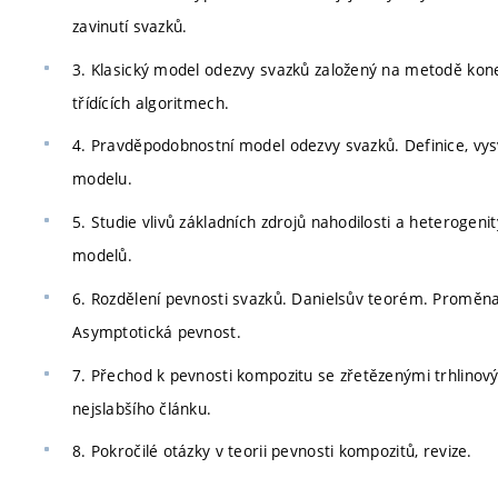
zavinutí svazků.
3. Klasický model odezvy svazků založený na metodě ko
třídících algoritmech.
4. Pravděpodobnostní model odezvy svazků. Definice, vys
modelu.
5. Studie vlivů základních zdrojů nahodilosti a heterogen
modelů.
6. Rozdělení pevnosti svazků. Danielsův teorém. Proměna 
Asymptotická pevnost.
7. Přechod k pevnosti kompozitu se zřetězenými trhlino
nejslabšího článku.
8. Pokročilé otázky v teorii pevnosti kompozitů, revize.