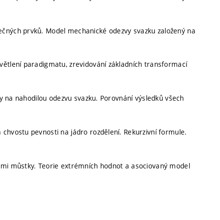
nečných prvků. Model mechanické odezvy svazku založený na
větlení paradigmatu, zrevidování základních transformací
ity na nahodilou odezvu svazku. Porovnání výsledků všech
chvostu pevnosti na jádro rozdělení. Rekurzivní formule.
vými můstky. Teorie extrémních hodnot a asociovaný model