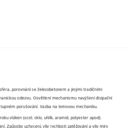
sféra, porovnání se železobetonem a jinými tradičními
echanickou odezvu. Osvětlení mechanismu navýšení disipační
postupném porušování. Vazba na lomovou mechaniku.
bu vláken (ocel, sklo, uhlík, aramid, polyester apod).
ní. Způsoby uchycení, vliv rychlosti zatěžování a vliv míry