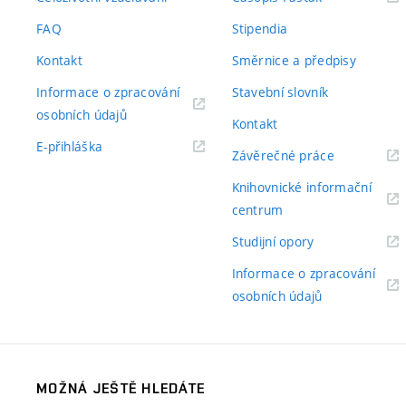
odkaz)
FAQ
Stipendia
Kontakt
Směrnice a předpisy
Informace o zpracování
Stavební slovník
(externí
osobních údajů
Kontakt
odkaz)
(externí
E-přihláška
(externí
Závěrečné práce
odkaz)
odkaz)
Knihovnické informační
(externí
centrum
odkaz)
(externí
Studijní opory
odkaz)
Informace o zpracování
(externí
osobních údajů
odkaz)
MOŽNÁ JEŠTĚ HLEDÁTE