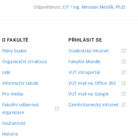
Odpovědnost:
CIT
/
Ing. Miroslav Menšík, Ph.D.
O FAKULTĚ
PŘIHLÁSIT SE
(externí
Plány budov
Studentský intranet
odkaz)
(externí
Organizační struktura
Fakultní Moodle
odkaz)
(externí
Lidé
VUT intraportál
odkaz)
(externí
Informační tabule
VUT mail na Office 365
odkaz)
(externí
Pro média
VUT mail na Google
odkaz)
(externí
Fakultní odborová
Zaměstnanecký intranet
(externí
odkaz)
organizace
odkaz)
Současnost
Historie