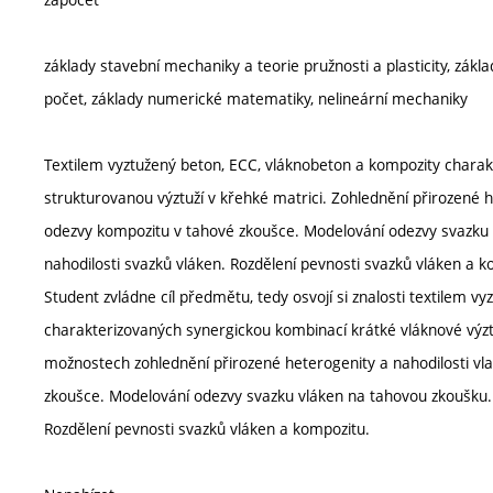
základy stavební mechaniky a teorie pružnosti a plasticity, zákl
počet, základy numerické matematiky, nelineární mechaniky
Textilem vyztužený beton, ECC, vláknobeton a kompozity charak
strukturovanou výztuží v křehké matrici. Zohlednění přirozené 
odezvy kompozitu v tahové zkoušce. Modelování odezvy svazku v
nahodilosti svazků vláken. Rozdělení pevnosti svazků vláken a k
Student zvládne cíl předmětu, tedy osvojí si znalosti textilem
charakterizovaných synergickou kombinací krátké vláknové výztu
možnostech zohlednění přirozené heterogenity a nahodilosti v
zkoušce. Modelování odezvy svazku vláken na tahovou zkoušku. S
Rozdělení pevnosti svazků vláken a kompozitu.