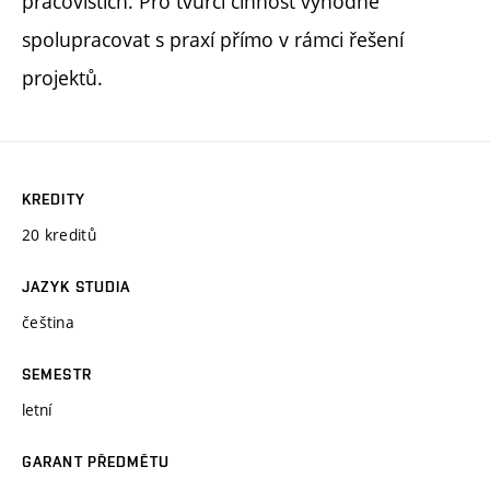
pracovištích. Pro tvůrčí činnost výhodné
spolupracovat s praxí přímo v rámci řešení
projektů.
KREDITY
20 kreditů
JAZYK STUDIA
čeština
SEMESTR
letní
GARANT PŘEDMĚTU