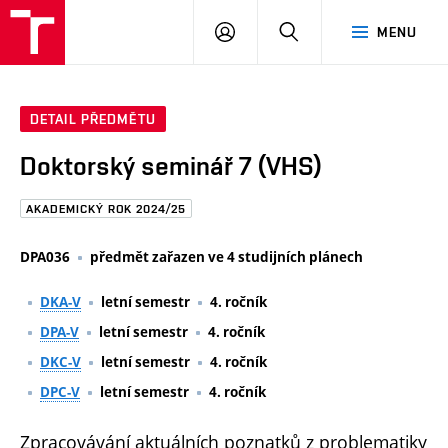
FAST
PŘIHLÁSIT
HLEDAT
MENU
VUT
SE
Brno
DETAIL PŘEDMĚTU
Doktorský seminář 7 (VHS)
AKADEMICKÝ ROK 2024/25
DPA036
předmět zařazen ve 4 studijních plánech
DKA-V
letní semestr
4. ročník
DPA-V
letní semestr
4. ročník
DKC-V
letní semestr
4. ročník
DPC-V
letní semestr
4. ročník
Zpracovávání aktuálních poznatků z problematiky