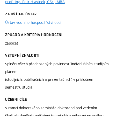
prof. Ing. Petr Hlavínek, CSc., MBA
ZAJIŠŤUJE ÚSTAV
Ústav vodního hospodářství obcí
ZPŮSOB A KRITÉRIA HODNOCENÍ
zápočet
VSTUPNÍ ZNALOSTI
Splnění všech předepsaných povinností individuálním studijním
plánem
(studijních, publikačních a prezentačních) v příslušném
semestru studia.
UČEBNÍ CÍLE
V rámci doktorského semináře doktorand pod vedením
školitele doplňuje potřebné teoretické a odborné poznatky z