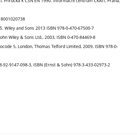
cí. Příručka k ČSN EN 1990. Informační centrum ČKAIT, Praha,
N: 8001020738
e 5. Wiley and Sons 2013 ISBN 978-0-470-67500-7
 John Wiley & Sons Ltd., 2003, ISBN 0-470-84469-8
 Eurocode 5, London, Thomas Telford Limited, 2009, ISBN 978-0-
 978-92-9147-098-3, ISBN (Ernst & Sohn) 978-3-433-02973-2