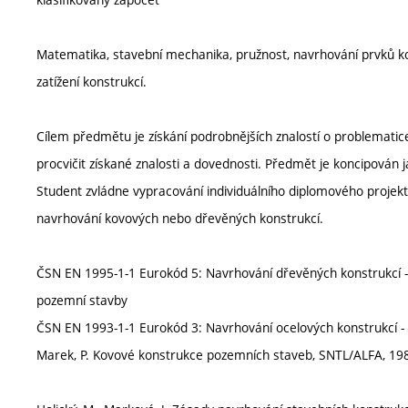
Matematika, stavební mechanika, pružnost, navrhování prvků ko
zatížení konstrukcí.
Cílem předmětu je získání podrobnějších znalostí o problematic
procvičit získané znalosti a dovednosti. Předmět je koncipován
Student zvládne vypracování individuálního diplomového projektu
navrhování kovových nebo dřevěných konstrukcí.
ČSN EN 1995-1-1 Eurokód 5: Navrhování dřevěných konstrukcí - Č
pozemní stavby
ČSN EN 1993-1-1 Eurokód 3: Navrhování ocelových konstrukcí - 
Marek, P. Kovové konstrukce pozemních staveb, SNTL/ALFA, 19