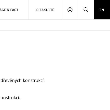
CE S FAST
O FAKULTĚ
EN
PŘIHLÁSIT
HLEDAT
SE
dřevěných konstrukcí.
onstrukcí.