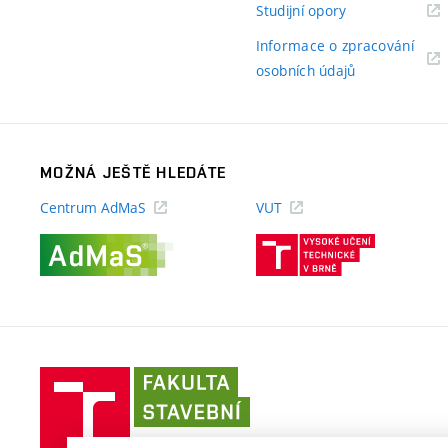
(externí
Studijní opory
odkaz)
Informace o zpracování
(externí
osobních údajů
odkaz)
MOŽNÁ JEŠTĚ HLEDÁTE
Centrum AdMaS
VUT
(externí
(externí
odkaz)
odkaz)
Fakulta
stavební
VUT