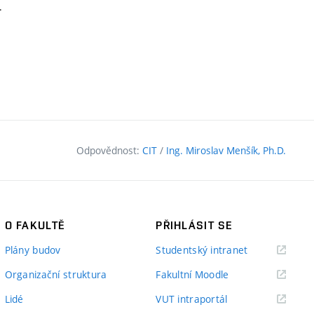
.
Odpovědnost:
CIT
/
Ing. Miroslav Menšík, Ph.D.
O FAKULTĚ
PŘIHLÁSIT SE
(externí
Plány budov
Studentský intranet
odkaz)
(externí
Organizační struktura
Fakultní Moodle
odkaz)
(externí
Lidé
VUT intraportál