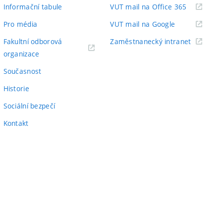
odkaz)
(externí
Informační tabule
VUT mail na Office 365
odkaz)
(externí
Pro média
VUT mail na Google
odkaz)
(externí
Fakultní odborová
Zaměstnanecký intranet
(externí
odkaz)
organizace
odkaz)
Současnost
Historie
Sociální bezpečí
Kontakt