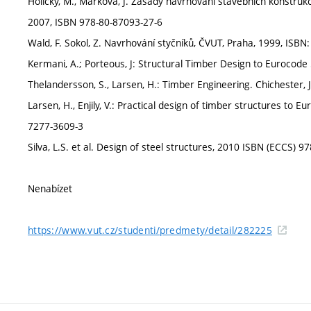
Holický, M., Marková, J. Zásady navrhování stavebních konstruk
2007, ISBN 978-80-87093-27-6
Wald, F. Sokol, Z. Navrhování styčníků, ČVUT, Praha, 1999, ISB
Kermani, A.; Porteous, J: Structural Timber Design to Eurocod
Thelandersson, S., Larsen, H.: Timber Engineering. Chichester,
Larsen, H., Enjily, V.: Practical design of timber structures to
7277-3609-3
Silva, L.S. et al. Design of steel structures, 2010 ISBN (ECCS)
Nenabízet
https://www.vut.cz/studenti/predmety/detail/282225