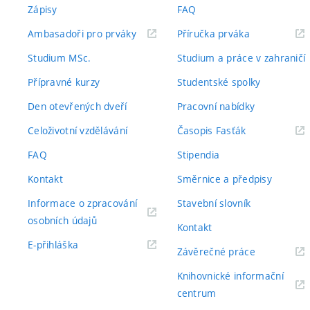
Zápisy
FAQ
(externí
(externí
Ambasadoři pro prváky
Příručka prváka
odkaz)
odkaz)
Studium MSc.
Studium a práce v zahraničí
Přípravné kurzy
Studentské spolky
Den otevřených dveří
Pracovní nabídky
(externí
Celoživotní vzdělávání
Časopis Fasťák
odkaz)
FAQ
Stipendia
Kontakt
Směrnice a předpisy
Informace o zpracování
Stavební slovník
(externí
osobních údajů
Kontakt
odkaz)
(externí
E-přihláška
(externí
Závěrečné práce
odkaz)
odkaz)
Knihovnické informační
(externí
centrum
odkaz)