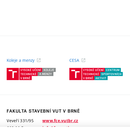
Koleje a menzy
CESA
(externí
(ext
odkaz)
odk
FAKULTA STAVEBNÍ VUT V BRNĚ
Veveří 331/95
www.fce.vutbr.cz
602 00 Brno
info@fce.vutbr.cz