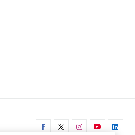
erní
az)