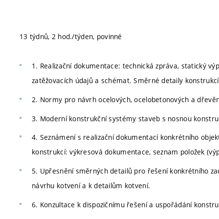
13 týdnů, 2 hod./týden, povinné
1. Realizační dokumentace: technická zpráva, statický výp
zatěžovacích údajů a schémat. Směrné detaily konstrukcí
2. Normy pro návrh ocelových, ocelobetonových a dřevěn
3. Moderní konstrukční systémy staveb s nosnou konstrukcí
4. Seznámení s realizační dokumentací konkrétního obje
konstrukcí: výkresová dokumentace, seznam položek (výpi
5. Upřesnění směrných detailů pro řešení konkrétního za
návrhu kotvení a k detailům kotvení.
6. Konzultace k dispozičnímu řešení a uspořádání konstru