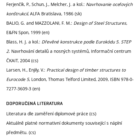
Ferjenčík, P., Schun, J., Melcher, J. a kol.:
Navrhovanie oceľových
konštrukcií
, ALFA Bratislava, 1986 (sk)
BALIO, G. and MAZZOLANI, F. M.:
Design of Steel Structures
,
E&FN Spon, 1999 (en)
Blass, H. J. a kol
.
:
Dřevěné konstrukce podle Eurokódu 5. STEP
2
. Navrhování detailů a nosných systémů, Informační centrum
ČKAIT, 2004 (cs)
Larsen, H., Enjily, V.:
Practical design of timber structures to
Eurocode 5
, London, Thomas Telford Limited, 2009, ISBN 978-0-
7277-3609-3 (en)
DOPORUČENÁ LITERATURA
Literatura dle zaměření diplomové práce (cs)
Aktuálně platné normativní dokumenty související s náplní
předmětu. (cs)