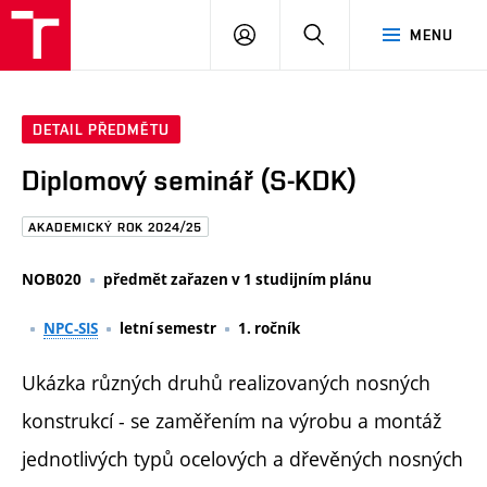
FAST
PŘIHLÁSIT
HLEDAT
MENU
VUT
SE
Brno
DETAIL PŘEDMĚTU
Diplomový seminář (S-KDK)
AKADEMICKÝ ROK 2024/25
NOB020
předmět zařazen v 1 studijním plánu
NPC-SIS
letní semestr
1. ročník
Ukázka různých druhů realizovaných nosných
konstrukcí - se zaměřením na výrobu a montáž
jednotlivých typů ocelových a dřevěných nosných