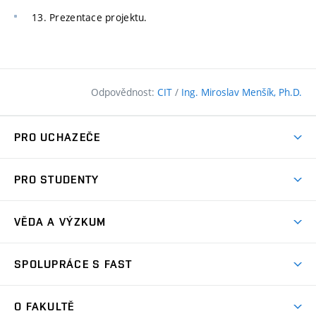
13. Prezentace projektu.
Odpovědnost:
CIT
/
Ing. Miroslav Menšík, Ph.D.
PRO UCHAZEČE
Pojďte na FAST
PRO STUDENTY
Nabídka programů
Časový plán studia
Přijímačky
VĚDA A VÝZKUM
Studijní programy
Zápisy
Úspěchy
Předměty
SPOLUPRÁCE S FAST
(externí
Ambasadoři pro prváky
Licence a patenty
odkaz)
FAQ
Studium MSc.
Firemní spolupráce
Centra výzkumu
O FAKULTĚ
(externí
Příručka prváka
Přípravné kurzy