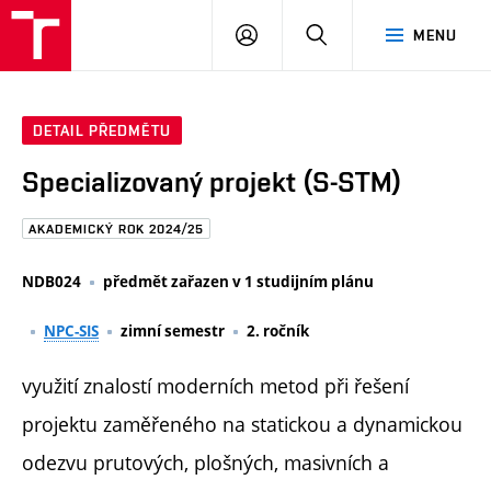
FAST
PŘIHLÁSIT
HLEDAT
MENU
VUT
SE
Brno
DETAIL PŘEDMĚTU
Specializovaný projekt (S-STM)
AKADEMICKÝ ROK 2024/25
NDB024
předmět zařazen v 1 studijním plánu
NPC-SIS
zimní semestr
2. ročník
využití znalostí moderních metod při řešení
projektu zaměřeného na statickou a dynamickou
odezvu prutových, plošných, masivních a