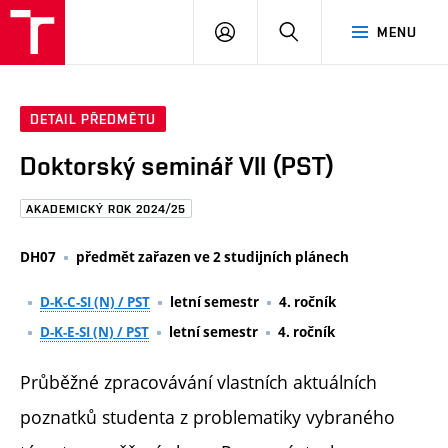
FAST
PŘIHLÁSIT
HLEDAT
MENU
VUT
SE
Brno
DETAIL PŘEDMĚTU
Doktorský seminář VII (PST)
AKADEMICKÝ ROK 2024/25
DH07
předmět zařazen ve 2 studijních plánech
D-K-C-SI (N) / PST
letní semestr
4. ročník
D-K-E-SI (N) / PST
letní semestr
4. ročník
Průběžné zpracovávání vlastních aktuálních
poznatků studenta z problematiky vybraného