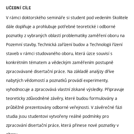
UČEBNÍ CÍLE
V rámci doktorského semináře si student pod vedením školitele
dále doplňuje a prohlubuje potřebné teoretické i odborné
poznatky z vybraných oblastí problematiky zaměření oboru na
Pozemní stavby, Technická zařízení budov a Technologii řízení
staveb v rámci studovaného oboru, která úzce souvisí s
konkrétním tématem a vědeckým zaměřením postupně
zpracovávané disertační práce. Na základě analýzy dříve
nabytých vědomostí a poznatků provádí experimenty,
vyhodnocuje a zpracovává vlastní získané výsledky. Připravuje
teoreticky zdůvodněné závěry, které budou formulovány a
průběžně prezentovány odborné veřejnosti. V závěrečné fázi
studia jsou studentovi vytvořeny reálné podmínky pro
zpracování disertační práce, která přinese nové poznatky v