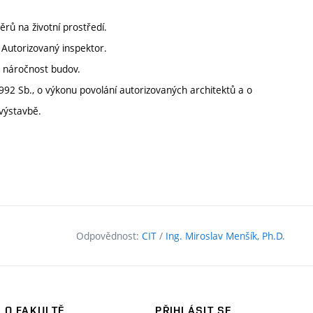
rů na životní prostředí.
. Autorizovaný inspektor.
á náročnost budov.
992 Sb., o výkonu povolání autorizovaných architektů a o
výstavbě.
Odpovědnost:
CIT
/
Ing. Miroslav Menšík, Ph.D.
O FAKULTĚ
PŘIHLÁSIT SE