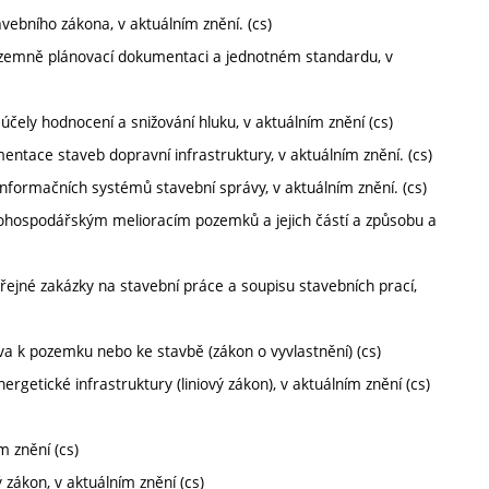
vebního zákona, v aktuálním znění. (cs)
územně plánovací dokumentaci a jednotném standardu, v
čely hodnocení a snižování hluku, v aktuálním znění (cs)
ntace staveb dopravní infrastruktury, v aktuálním znění. (cs)
nformačních systémů stavební správy, v aktuálním znění. (cs)
hospodářským melioracím pozemků a jejich částí a způsobu a
ejné zakázky na stavební práce a soupisu stavebních prací,
va k pozemku nebo ke stavbě (zákon o vyvlastnění) (cs)
rgetické infrastruktury (liniový zákon), v aktuálním znění (cs)
m znění (cs)
zákon, v aktuálním znění (cs)