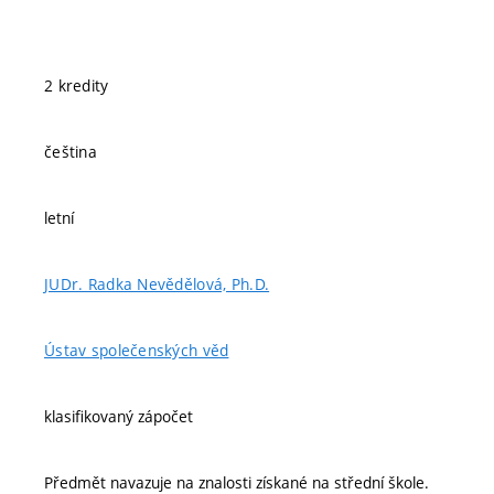
2 kredity
čeština
letní
JUDr. Radka Nevědělová, Ph.D.
Ústav společenských věd
klasifikovaný zápočet
Předmět navazuje na znalosti získané na střední škole.