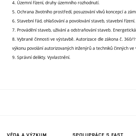
4. Územní řízení, druhy územního rozhodnutí.
5. Ochrana životního prostředí, posuzování vlivů koncepcí a zámě
6. Stavební řád, ohlašování a povolování staveb, stavební řízení
7. Provádění staveb, užívání a odstraňování staveb. Energetick
8. Vybrané činnosti ve výstavbě. Autorizace dle zákona č. 360/1
výkonu povolání autorizovaných inženýrů a techniků činných ve 
9. Správní delikty. Vyvlastnění.
VĚDA A VÝZKUM
SPOLUPRÁCE S FAST