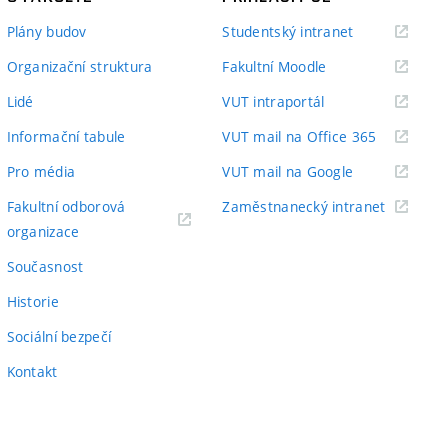
(externí
Plány budov
Studentský intranet
odkaz)
(externí
Organizační struktura
Fakultní Moodle
odkaz)
(externí
Lidé
VUT intraportál
odkaz)
(externí
Informační tabule
VUT mail na Office 365
odkaz)
(externí
Pro média
VUT mail na Google
odkaz)
(externí
Fakultní odborová
Zaměstnanecký intranet
(externí
odkaz)
organizace
odkaz)
Současnost
Historie
Sociální bezpečí
Kontakt