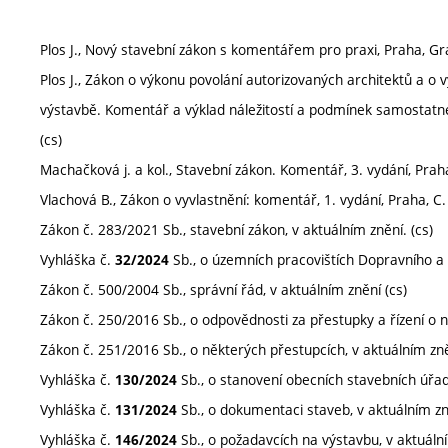
Plos J., Nový stavební zákon s komentářem pro praxi, Praha, Grad
Plos J., Zákon o výkonu povolání autorizovaných architektů a o 
výstavbě. Komentář a výklad náležitostí a podmínek samostatn
(cs)
Machačková j. a kol., Stavební zákon. Komentář, 3. vydání, Praha
Vlachová B., Zákon o vyvlastnění: komentář, 1. vydání, Praha, C. 
Zákon č. 283/2021 Sb., stavební zákon, v aktuálním znění. (cs)
Vyhláška č.
Sb., o územních pracovištích Dopravního a 
32/2024
Zákon č. 500/2004 Sb., správní řád, v aktuálním znění (cs)
Zákon č. 250/2016 Sb., o odpovědnosti za přestupky a řízení o ni
Zákon č. 251/2016 Sb., o některých přestupcích, v aktuálním zně
Vyhláška č.
Sb., o stanovení obecních stavebních úřadů
130/2024
Vyhláška č.
Sb., o dokumentaci staveb, v aktuálním zně
131/2024
Vyhláška č.
Sb., o požadavcích na výstavbu, v aktuální
146/2024