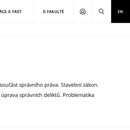
CE S FAST
O FAKULTĚ
EN
PŘIHLÁSIT
HLEDAT
SE
součást správního práva. Stavební zákon.
 úprava správních deliktů. Problematika