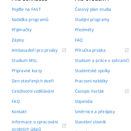
Pojďte na FAST
Časový plán studia
Nabídka programů
Studijní programy
Přijímačky
Předměty
Zápisy
FAQ
(externí
(externí
Ambasadoři pro prváky
Příručka prváka
odkaz)
odkaz)
Studium MSc.
Studium a práce v zahraničí
Přípravné kurzy
Studentské spolky
Den otevřených dveří
Pracovní nabídky
(externí
Celoživotní vzdělávání
Časopis Fasťák
odkaz)
FAQ
Stipendia
Kontakt
Směrnice a předpisy
Informace o zpracování
Stavební slovník
(externí
osobních údajů