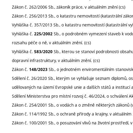
Zákon č. 262/2006 Sb., zákoník práce, v aktuálním znění (cs)
Zákon č. 256/2013 Sb., o katastru nemovitostí (katastrální zákon
Vyhláška č. 357/2013 Sb., o katastru nemovitostí (katastrální vyh
Vyhláška č.
Sb., o podrobném vymezení staveb k vodo
225/2002
rozsahu péče o ně, v aktuálním znění. (cs)
Vyhláška č.
Sb., kterou se stanoví podrobnosti obsah
583/2020
dopravní infrastruktury, v aktuálním znění. (cs)
Zákon č.
Sb., o jednotném enviromentálním stanovisku,
148/2023
Sdělení č. 26/2020 Sb., kterým se vyhlašuje seznam diplomů, osv
udělovaných na území Evropské unie a dalších států a institucí a 
Sdělení Ministerstva pro místní rozvoj č. 46/2024, o schválení Ak
Zákon č. 254/2001 Sb., o vodách a o změně některých zákonů (vo
Zákon č. 114/1992 Sb., o ochraně přírody a krajiny, v aktuálním 
Zákon č. 100/2001 Sb., o posuzování vlivů na životní prostředí, v