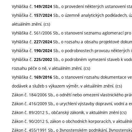
Vyhláška č.
Sb., o provedení některých ustanovení sta
149/2024
Vyhláška č.
Sb., o územně analytických podkladech, 
157/2024
aktuálním znění. (cs)
Vyhláška č. 561/2006 Sb., o stanovení seznamu aglomerací pro ú
Vyhláška č.
Sb., o rozsahu a obsahu projektové dokume
227
/2024
Vyhláška č.
Sb., o podrobnostech provozu některých i
190/2024
Vyhláška č.
Sb., o podrobném vymezení staveb k vodo
225/2002
rozsahu péče o ně, v aktuálním znění. (cs)
Vyhláška č.
Sb., o stanovení rozsahu dokumentace veř
169/2016
dodávek a služeb s výkazem výměr, v aktuálním znění. (cs)
Zákon č. 184/2006 Sb., o odnětí nebo omezení vlastnického prá
Zákon č. 416/2009 Sb., o urychlení výstavby dopravní, vodní a ene
Zákon č. 89/2012 S., občanský zákoník, v aktuálním znění (cs)
Zákon č. 90/2012 S, zákon o obchodních korporacích, v aktuální
Zákon č. 455/1991 Sb., o živnostenském podnikání, živnostenský 