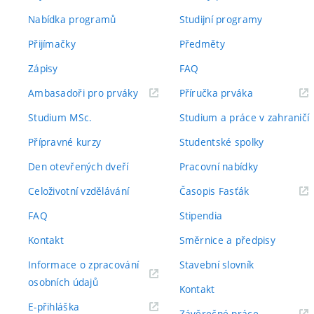
Nabídka programů
Studijní programy
Přijímačky
Předměty
Zápisy
FAQ
(externí
(externí
Ambasadoři pro prváky
Příručka prváka
odkaz)
odkaz)
Studium MSc.
Studium a práce v zahraničí
Přípravné kurzy
Studentské spolky
Den otevřených dveří
Pracovní nabídky
(externí
Celoživotní vzdělávání
Časopis Fasťák
odkaz)
FAQ
Stipendia
Kontakt
Směrnice a předpisy
Informace o zpracování
Stavební slovník
(externí
osobních údajů
Kontakt
odkaz)
(externí
E-přihláška
(externí
Závěrečné práce