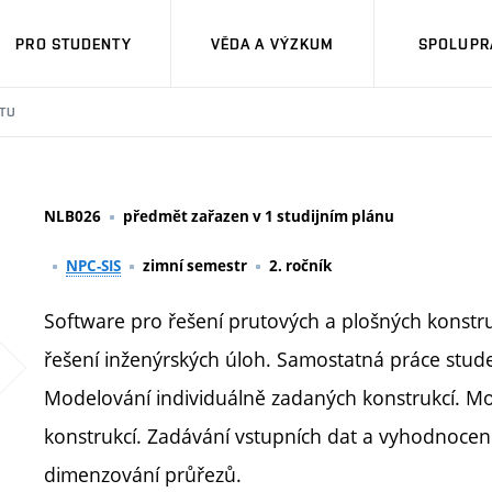
PRO STUDENTY
VĚDA A VÝZKUM
SPOLUPRÁ
TU
NLB026
předmět zařazen v 1 studijním plánu
NPC-SIS
zimní semestr
2. ročník
Software pro řešení prutových a plošných konstr
řešení inženýrských úloh. Samostatná práce stud
Modelování individuálně zadaných konstrukcí. M
konstrukcí. Zadávání vstupních dat a vyhodnocení 
dimenzování průřezů.