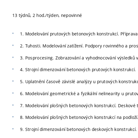
13 týdnů, 2 hod./týden, nepovinné
1. Modelování prutových betonových konstrukcí. Příprav
2. Tuhosti. Modelování zatížení. Podpory rovinného a pr
3. Posprocesing. Zobrazování a vyhodnocování výsledků 
4. Strojní dimenzování betonových prutových konstrukcí.
5. Uplatnění časově závislé analýzy u prutových konstrukc
6. Modelování geometrické a fyzikální nelinearity u pruto
7. Modelování plošných betonových konstrukcí. Deskové tuh
8. Modelování plošných betonových konstrukcí na podloží
9. Strojní dimenzování betonových deskových konstrukcí.