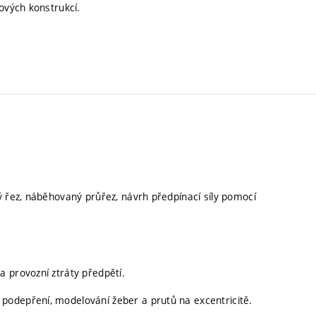
ových konstrukcí.
ý řez, náběhovaný průřez, návrh předpínací síly pomocí
 provozní ztráty předpětí.
podepření, modelování žeber a prutů na excentricitě.