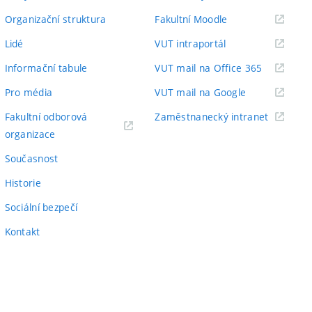
odkaz)
(externí
Organizační struktura
Fakultní Moodle
odkaz)
(externí
Lidé
VUT intraportál
odkaz)
(externí
Informační tabule
VUT mail na Office 365
odkaz)
(externí
Pro média
VUT mail na Google
odkaz)
(externí
Fakultní odborová
Zaměstnanecký intranet
(externí
odkaz)
organizace
odkaz)
Současnost
Historie
Sociální bezpečí
Kontakt