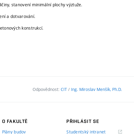
ičiny, stanovení minimální plochy výztuže.
ení a dotvarování.
betonových konstrukcí.
Odpovědnost:
CIT
/
Ing. Miroslav Menšík, Ph.D.
O FAKULTĚ
PŘIHLÁSIT SE
(externí
Plány budov
Studentský intranet