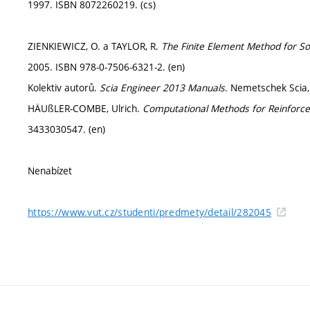
1997. ISBN 8072260219. (cs)
ZIENKIEWICZ, O. a TAYLOR, R.
The Finite Element Method for So
2005. ISBN 978-0-7506-6321-2. (en)
Kolektiv autorů.
Scia Engineer 2013 Manuals
. Nemetschek Scia,
HÄUßLER-COMBE, Ulrich.
Computational Methods for Reinforce
3433030547. (en)
Nenabízet
https://www.vut.cz/studenti/predmety/detail/282045