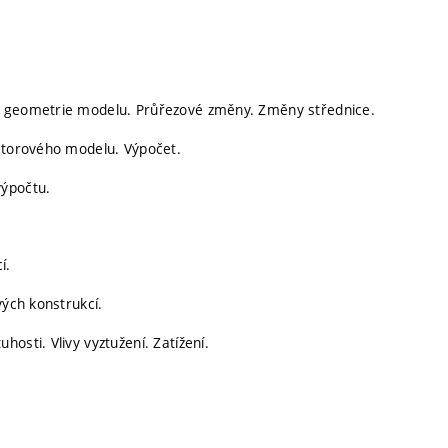
a geometrie modelu. Průřezové změny. Změny střednice.
ostorového modelu. Výpočet.
výpočtu.
í.
vých konstrukcí.
osti. Vlivy vyztužení. Zatížení.
.