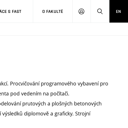
CE S FAST
O FAKULTĚ
EN
PŘIHLÁSIT
HLEDAT
SE
ukcí. Procvičování programového vybavení pro
enta pod vedením na počítači.
odelování prutových a plošných betonových
výsledků diplomově a graficky. Strojní