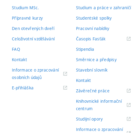
odkaz)
odkaz)
Studium MSc.
Studium a práce v zahraničí
Přípravné kurzy
Studentské spolky
Den otevřených dveří
Pracovní nabídky
(externí
Celoživotní vzdělávání
Časopis Fasťák
odkaz)
FAQ
Stipendia
Kontakt
Směrnice a předpisy
Informace o zpracování
Stavební slovník
(externí
osobních údajů
Kontakt
odkaz)
(externí
E-přihláška
(externí
Závěrečné práce
odkaz)
odkaz)
Knihovnické informační
(externí
centrum
odkaz)
(externí
Studijní opory
odkaz)
Informace o zpracování