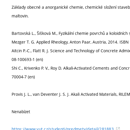
Základy obecné a anorganické chemie, chemické složení stavebn
maltovin.
Bartovská L., Šišková M., Fyzikální chemie povrchů a koloidních 
Mezger T. G. Applied Rheology, Anton Paar, Austria, 2014. ISBN
Aïtcin P.-C., Flatt R. J. Science and Technology of Concrete A
08-100693-1 (en)
Shi C., Krivenko P. V., Roy D. Alkali-Activated Cements and Con
70004-7 (en)
Provis J. L., van Deventer J. S. J. Akali Activated Materials, RI
Nenabízet
https://www.vut.cz/studenti/predmety/detail/281883