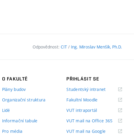
Odpovědnost:
CIT
/
Ing. Miroslav Menšík, Ph.D.
O FAKULTĚ
PŘIHLÁSIT SE
(externí
Plány budov
Studentský intranet
odkaz)
(externí
Organizační struktura
Fakultní Moodle
odkaz)
(externí
Lidé
VUT intraportál
odkaz)
(externí
Informační tabule
VUT mail na Office 365
odkaz)
(externí
Pro média
VUT mail na Google