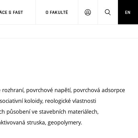
CE S FAST
O FAKULTĚ
EN
PŘIHLÁSIT
HLEDAT
SE
vé rozhraní, povrchové napětí, povrchová adsorpce
ociativní koloidy, reologické vlastnosti
jich působení ve stavebních materiálech,
y aktivovaná struska, geopolymery.