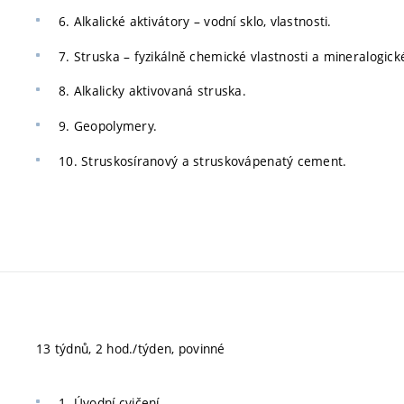
6. Alkalické aktivátory – vodní sklo, vlastnosti.
7. Struska – fyzikálně chemické vlastnosti a mineralogické
8. Alkalicky aktivovaná struska.
9. Geopolymery.
10. Struskosíranový a struskovápenatý cement.
13 týdnů, 2 hod./týden, povinné
1. Úvodní cvičení.