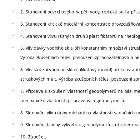
2. Stanovení povrchového napětí vody, roztoků solí a pří
3. Stanovení kritické micelární koncentrace provzdušňova
4. Stanovení vlivu různých druhů plastifikátorů na rheolo
5. Vliv dávky vodního skla při konstantním množství strus
Výroba zkušebních těles, posouzení zpracovatelnosti a pe
6. Vliv složení vodního skla (silikátový modul) při konsta
struskových malt. Výroba zkušebních těles, posouzení zpr
7. Příprava a zkoušení vlastností geopolymerů na bázi me
mechanické vlastnosti připravených geopolymerů.
8. Sledování vlivu doby míchání na vlastnosti sanačních 
9. Sledování tvorby výkvětů u geopolymerů s ohledem na 
10. Zápočet.