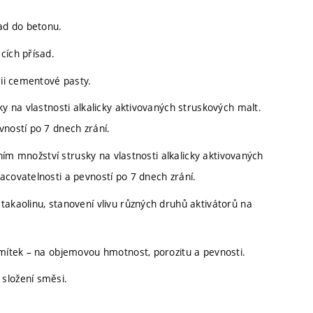
sad do betonu.
cích přísad.
gii cementové pasty.
ky na vlastnosti alkalicky aktivovaných struskových malt.
vností po 7 dnech zrání.
ntním množství strusky na vlastnosti alkalicky aktivovaných
acovatelnosti a pevností po 7 dnech zrání.
takaolinu, stanovení vlivu různých druhů aktivátorů na
omítek – na objemovou hmotnost, porozitu a pevnosti.
složení směsi.