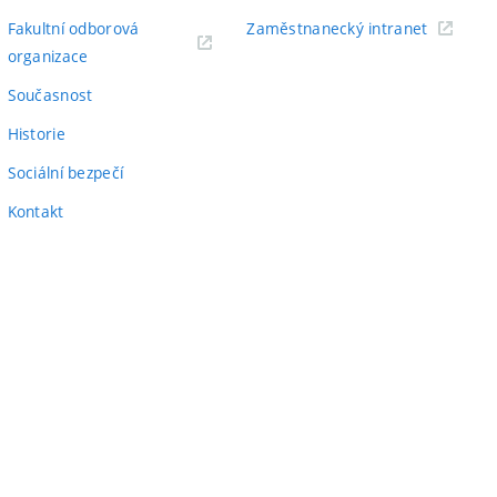
odkaz)
(externí
Fakultní odborová
Zaměstnanecký intranet
(externí
odkaz)
organizace
odkaz)
Současnost
Historie
Sociální bezpečí
Kontakt