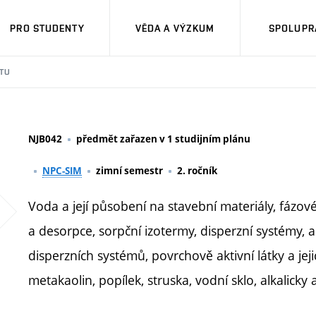
PRO STUDENTY
VĚDA A VÝZKUM
SPOLUPRÁ
TU
NJB042
předmět zařazen v 1 studijním plánu
NPC-SIM
zimní semestr
2. ročník
Voda a její působení na stavební materiály, fázo
a desorpce, sorpční izotermy, disperzní systémy, as
disperzních systémů, povrchově aktivní látky a je
metakaolin, popílek, struska, vodní sklo, alkalick