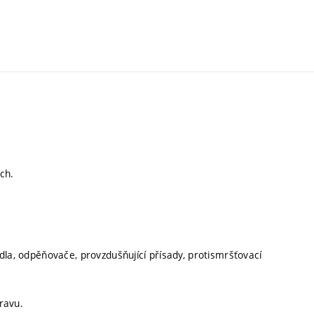
ch.
nidla, odpěňovače, provzdušňující přísady, protismršťovací
pravu.