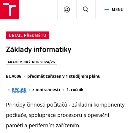
FAST
PŘIHLÁSIT
HLEDAT
MENU
VUT
SE
Brno
DETAIL PŘEDMĚTU
Základy informatiky
AKADEMICKÝ ROK 2024/25
BUA006
předmět zařazen v 1 studijním plánu
BPC-GK
zimní semestr
1. ročník
Principy činnosti počítačů - základní komponenty
počítače, spolupráce procesoru s operační
pamětí a periferním zařízením.