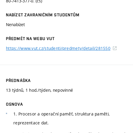
80-7413-377-0. (cs)
NABÍZET ZAHRANIČNÍM STUDENTŮM
Nenabízet
PŘEDMĚT NA WEBU VUT
https://www.vut.cz/studenti/predmety/detail/281550
PŘEDNÁŠKA
13 týdnů, 1 hod./týden, nepovinné
OSNOVA
1. Procesor a operační paměť, struktura paměti,
reprezentace dat.