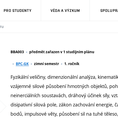
PRO STUDENTY
VĚDA A VÝZKUM
SPOLUPRÁ
TU
BBA003
předmět zařazen v 1 studijním plánu
BPC-GK
zimní semestr
1. ročník
Fyzikální veličiny, dimenzionální analýza, kinema
vzájemné silové působení hmotných objektů, pohy
neinerciálních soustavách, dráhový účinek síly, v
disipativní silová pole, zákon zachování energie,
bodů, impulsové věty, působení sil na tuhé těleso