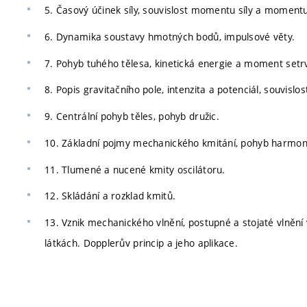
5. Časový účinek síly, souvislost momentu síly a momentu
6. Dynamika soustavy hmotných bodů, impulsové věty.
7. Pohyb tuhého tělesa, kinetická energie a moment setr
8. Popis gravitačního pole, intenzita a potenciál, souvislos
9. Centrální pohyb těles, pohyb družic.
10. Základní pojmy mechanického kmitání, pohyb harmoni
11. Tlumené a nucené kmity oscilátoru.
12. Skládání a rozklad kmitů.
13. Vznik mechanického vlnění, postupné a stojaté vlnění v
látkách. Dopplerův princip a jeho aplikace.