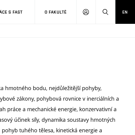
CE S FAST
O FAKULTĚ
EN
PŘIHLÁSIT
HLEDAT
SE
tika hmotného bodu, nejdůležitější pohyby,
bové zákony, pohybová rovnice v inerciálních a
ztah práce a mechanické energie, konzervativní a
 časový účinek síly, dynamika soustavy hmotných
, pohyb tuhého tělesa, kinetická energie a