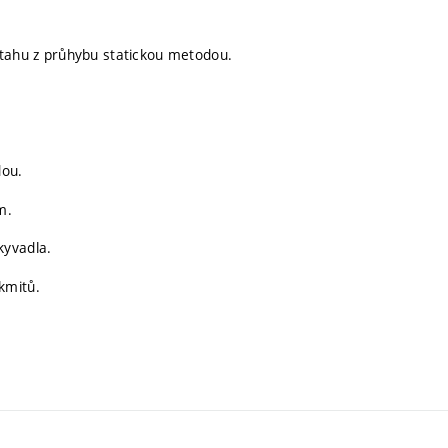
tahu z průhybu statickou metodou.
dou.
m.
kyvadla.
kmitů.