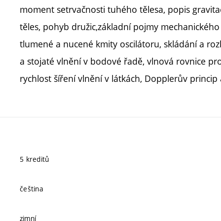
moment setrvačnosti tuhého tělesa, popis gravitač
těles, pohyb družic,základní pojmy mechanického
tlumené a nucené kmity oscilátoru, skládání a ro
a stojaté vlnění v bodové řadě, vlnová rovnice pr
rychlost šíření vlnění v látkách, Dopplerův princip 
5 kreditů
čeština
zimní